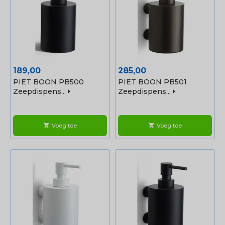
Prijs
Prijs
189,00
285,00
PIET BOON PB500
PIET BOON PB501
Zeepdispens...
Zeepdispens...
Voeg toe
Voeg toe
shopping_cart
shopping_cart