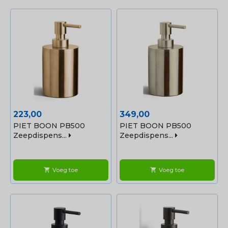
Prijs
Prijs
223,00
349,00
PIET BOON PB500
PIET BOON PB500
Zeepdispens...
Zeepdispens...
Voeg toe
Voeg toe
shopping_cart
shopping_cart