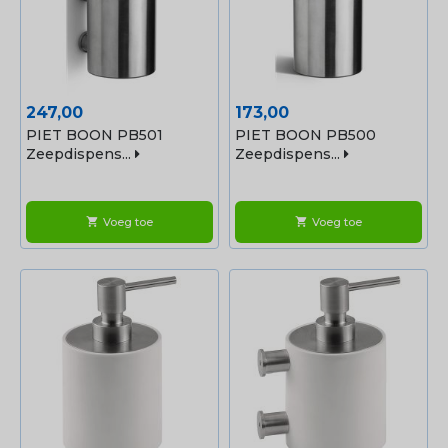
Prijs
Prijs
247,00
173,00
PIET BOON PB501
PIET BOON PB500
Zeepdispens...
Zeepdispens...
Voeg toe
Voeg toe
shopping_cart
shopping_cart