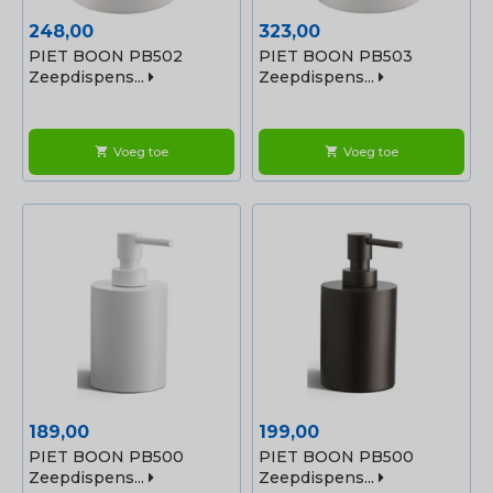
Prijs
Prijs
248,00
323,00
PIET BOON PB502
PIET BOON PB503
Zeepdispens...
Zeepdispens...
Voeg toe
Voeg toe
shopping_cart
shopping_cart
Prijs
Prijs
189,00
199,00
PIET BOON PB500
PIET BOON PB500
Zeepdispens...
Zeepdispens...