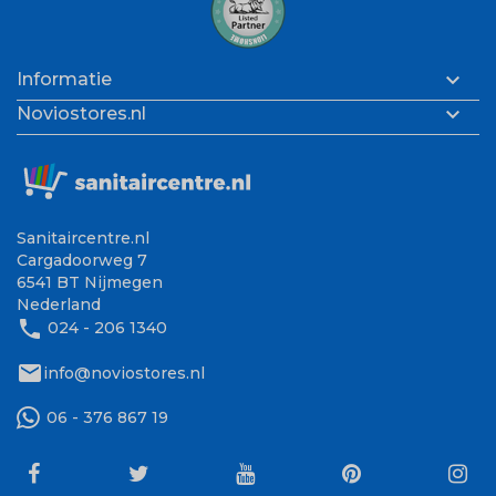

Informatie

Noviostores.nl
Sanitaircentre.nl
Cargadoorweg 7
6541 BT Nijmegen
Nederland
phone
024 - 206 1340
mail
info@noviostores.nl
06 - 376 867 19