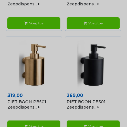
Zeepdispens...
Zeepdispens...
Voeg toe
Voeg toe
shopping_cart
shopping_cart
Prijs
Prijs
319,00
269,00
PIET BOON PB501
PIET BOON PB501
Zeepdispens...
Zeepdispens...
Voeg toe
Voeg toe
shopping_cart
shopping_cart