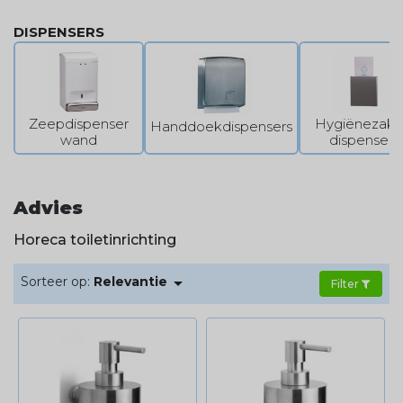
handdoekdispensers
,
handschoendispens
ers
,
hygiënezakjes dispensers
,
poetsrol
DISPENSERS
dispensers
,
zeepdispensers
,
toiletseatclea
ner
en
wet wipe dispensers
. Onze
dispensers zijn verkrijgbaar in
verschillende stijlen en materialen.
Zeepdispenser
Hygiënezakj
Handdoekdispensers
wand
dispensers
Advies
Horeca toiletinrichting

Sorteer op:
Relevantie
Filter