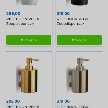
Prijs
Prijs
269,00
319,00
PIET BOON PB501
PIET BOON PB501
Zeepdispens...
Zeepdispens...
Voeg toe
Voeg toe
shopping_cart
shopping_cart
Prijs
Prijs
295,00
319,00
PIET BOON PB501
PIET BOON PB501