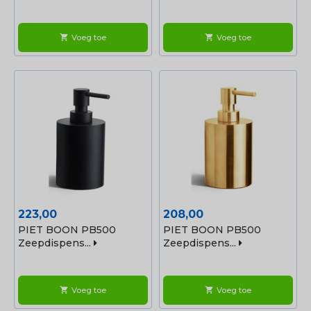
Voeg toe
Voeg toe
shopping_cart
shopping_cart
Prijs
Prijs
223,00
208,00
PIET BOON PB500
PIET BOON PB500
Zeepdispens...
Zeepdispens...
Voeg toe
Voeg toe
shopping_cart
shopping_cart