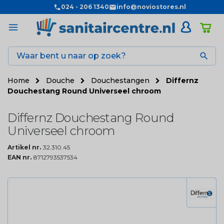
024 - 206 1340
info@noviostores.nl

Home
Douche
Douchestangen
Differnz
Douchestang Round Universeel chroom
Differnz Douchestang Round
Universeel chroom
Artikel nr.
32.310.45
EAN nr.
8712793537534