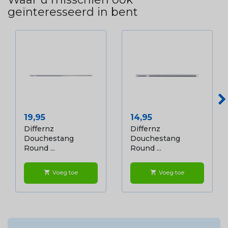
geïnteresseerd in bent
Prijs
Prijs
19,95
14,95
Differnz
Differnz
Douchestang
Douchestang
Round ...
Round ...
Voeg toe
Voeg toe
shopping_cart
shopping_cart