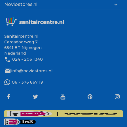

Noviostores.nl
Sanitaircentre.nl
Cargadoorweg 7
6541 BT Nijmegen
Nederland
phone
024 - 206 1340
mail
info@noviostores.nl
06 - 376 867 19