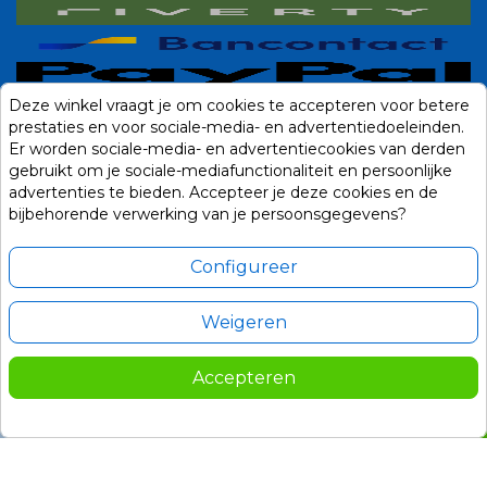
Deze winkel vraagt je om cookies te accepteren voor betere
prestaties en voor sociale-media- en advertentiedoeleinden.
Er worden sociale-media- en advertentiecookies van derden
gebruikt om je sociale-mediafunctionaliteit en persoonlijke
advertenties te bieden. Accepteer je deze cookies en de
bijbehorende verwerking van je persoonsgegevens?
Configureer
Weigeren
Alle prijzen zijn in Euro, inclusief BTW en andere heffingen en exclusief
eventuele verzendkosten.
Accepteren
© 2014-2026 Noviostores.nl. Alle rechten voorbehouden.
24,95
In winkelwagen

Update cookie voorkeuren