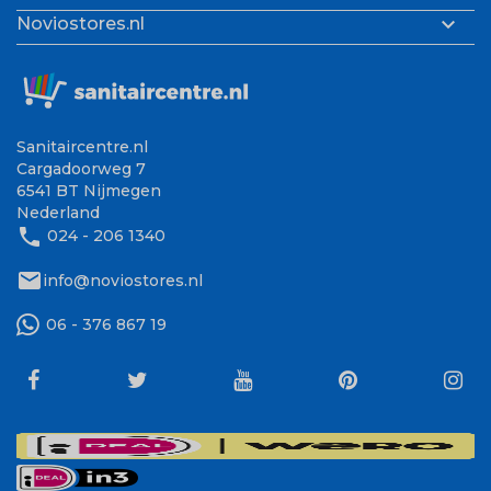

Noviostores.nl
Sanitaircentre.nl
Cargadoorweg 7
6541 BT Nijmegen
Nederland
phone
024 - 206 1340
mail
info@noviostores.nl
06 - 376 867 19