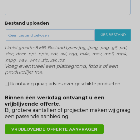
Bestand uploaden
KIES BESTAND
Limiet grootte: 8 MB Bestand types: jpg, .jpeg, .png, .gif, .pdf,
.doc, .docx, .ppt, .pptx, .odt, .avi, .ogg, .m4a, .mov, .mp3, .mp4,
.mpg, .wav, .wmv, .zip, .rar, .txt
Voeg eventueel een plattegrond, foto's of een
productlijst toe.
Ik ontvang graag advies over geschikte producten.
Binnen één werkdag ontvangt u een
vrijblijvende offerte.
Bij grotere aantallen of projecten maken wij graag
een passende aanbieding.