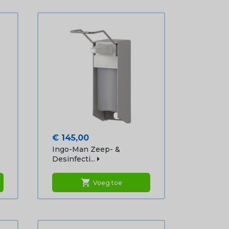
Prijs
€ 145,00
Ingo-Man Zeep- &
Desinfecti...
shopping_cart
Voeg toe