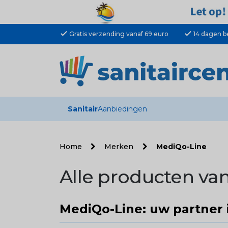
check
check
Gratis verzending vanaf 69 euro
14 dagen b
Sanitair
Aanbiedingen
Home
Merken
MediQo-Line
Alle producten va
MediQo-Line: uw partner 