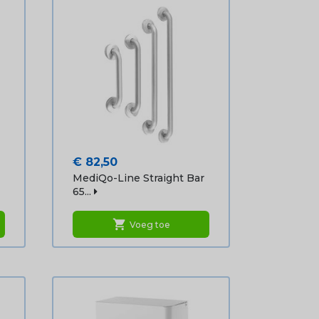
Prijs
€ 82,50
MediQo-Line Straight Bar
65...
shopping_cart
Voeg toe