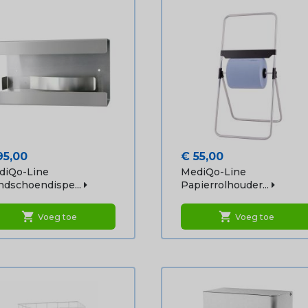
js
Prijs
95,00
€ 55,00
diQo-Line
MediQo-Line
dschoendispe...
Papierrolhouder...
shopping_cart
shopping_cart
Voeg toe
Voeg toe