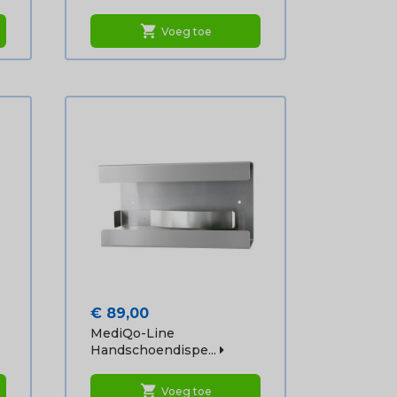
shopping_cart
Voeg toe
Prijs
€ 89,00
MediQo-Line
Handschoendispe...
shopping_cart
Voeg toe