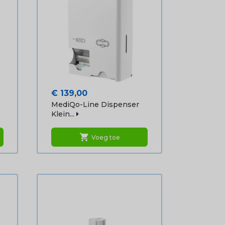
Prijs
€ 139,00
MediQo-Line Dispenser
Klein...
shopping_cart
Voeg toe