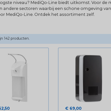
oogste niveau? MediQo-Line biedt uitkomst. Voor de
 en andere sectoren waarbij een schone omgeving van
oor MediQo-Line. Ontdek het assortiment zelf.
ijn 142 producten.
js
Prijs
62,50
€ 69,00