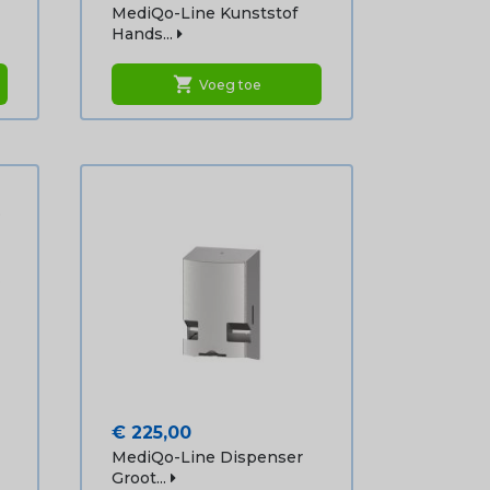
MediQo-Line Kunststof
Hands...
shopping_cart
Voeg toe
Prijs
€ 225,00
MediQo-Line Dispenser
Groot...