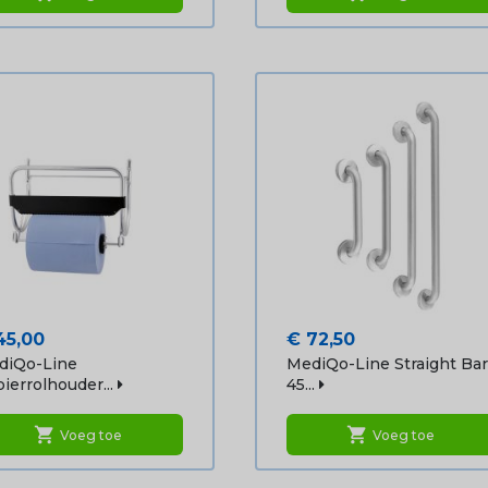
js
Prijs
45,00
€ 72,50
diQo-Line
MediQo-Line Straight Bar
ierrolhouder...
45...
shopping_cart
shopping_cart
Voeg toe
Voeg toe