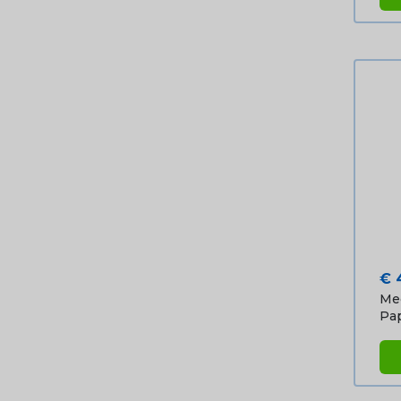
Pri
€ 
Me
Pap