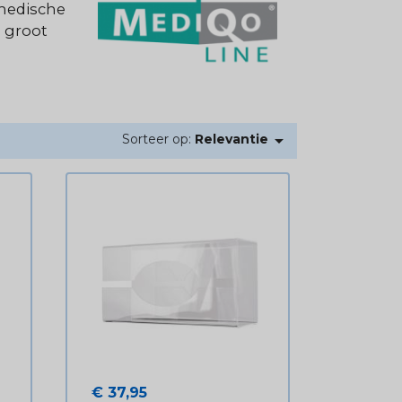
 medische
 groot

Sorteer op:
Relevantie
Prijs
€ 37,95