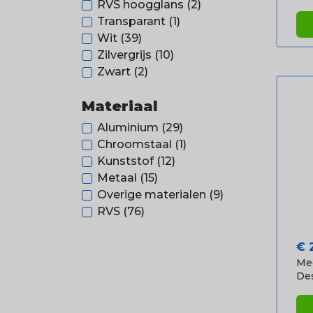
RVS hoogglans
(2)
Transparant
(1)
Wit
(39)
Zilvergrijs
(10)
Zwart
(2)
Materiaal
Aluminium
(29)
Chroomstaal
(1)
Kunststof
(12)
Metaal
(15)
Overige materialen
(9)
RVS
(76)
Pri
€ 
Me
Des