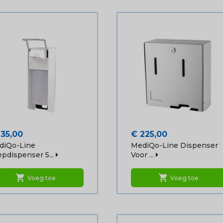
js
Prijs
135,00
€ 225,00
diQo-Line
MediQo-Line Dispenser
pdispenser 5...
Voor ...
shopping_cart
shopping_cart
Voeg toe
Voeg toe