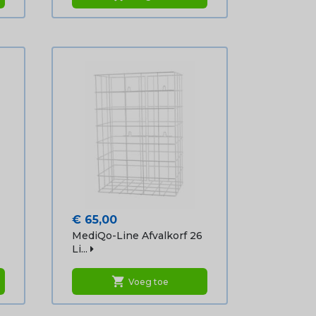
Prijs
€ 65,00
MediQo-Line Afvalkorf 26
Li...
shopping_cart
Voeg toe