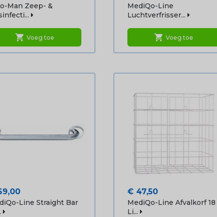
go-Man Zeep- &
MediQo-Line
infecti...
Luchtverfrisser...
shopping_cart
shopping_cart
Voeg toe
Voeg toe
js
Prijs
69,00
€ 47,50
iQo-Line Straight Bar
MediQo-Line Afvalkorf 18
.
Li...