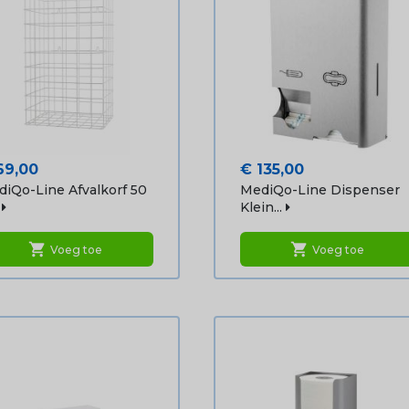
js
Prijs
69,00
€ 135,00
iQo-Line Afvalkorf 50
MediQo-Line Dispenser
Klein...
shopping_cart
shopping_cart
Voeg toe
Voeg toe