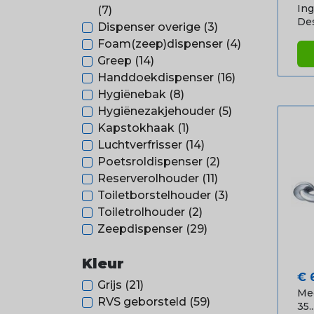
In
(7)
Des
Dispenser overige
(3)
Foam(zeep)dispenser
(4)
Greep
(14)
Handdoekdispenser
(16)
Hygiënebak
(8)
Hygiënezakjehouder
(5)
Kapstokhaak
(1)
Luchtverfrisser
(14)
Poetsroldispenser
(2)
Reserverolhouder
(11)
Toiletborstelhouder
(3)
Toiletrolhouder
(2)
Zeepdispenser
(29)
Kleur
Pri
€ 
Grijs
(21)
Med
RVS geborsteld
(59)
35..