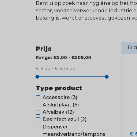
Bent u op zoek naar hygiëne op het h
sector, voedselverwerkende industrie
belang is, wordt er steevast gekozen v
Er z
Prijs
Range: €5,00 - €509,00
€ 5,00 - € 509,00
Type product
Accessoire
(3)
Afsluitplaat
(6)
Afvalbak
(12)
Desinfectiezuil
(2)
Dispenser
Pri
€ 
maandverband/tampons