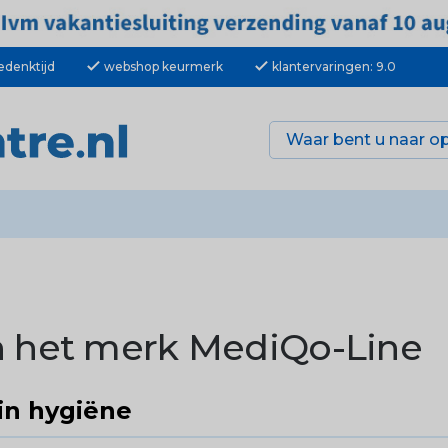
check
check
edenktijd
webshop keurmerk
klantervaringen: 9.0
n het merk MediQo-Line
in hygiëne