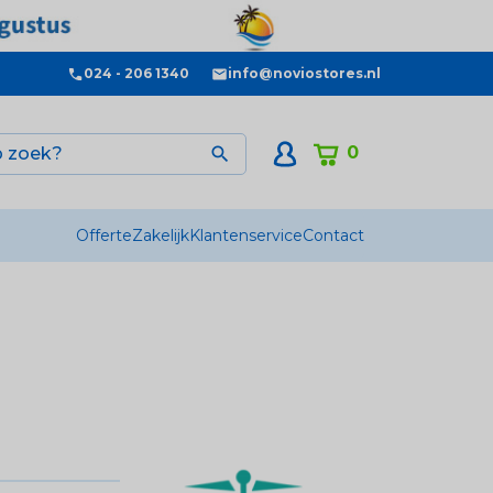
024 - 206 1340
info@noviostores.nl
0

Offerte
Zakelijk
Klantenservice
Contact