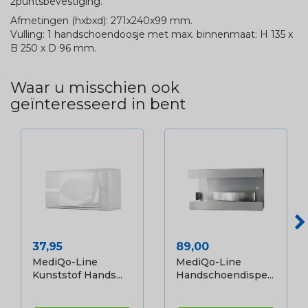
2puntsbevestiging.
Afmetingen (hxbxd): 271x240x99 mm.
Vulling: 1 handschoendoosje met max. binnenmaat: H 135 x
B 250 x D 96 mm.
Waar u misschien ook
geïnteresseerd in bent
Prijs
Prijs
37,95
89,00
MediQo-Line
MediQo-Line
Kunststof Hands...
Handschoendispe...