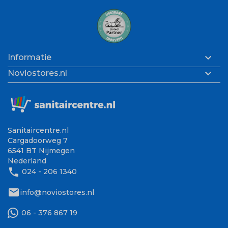

Informatie

Noviostores.nl
Sanitaircentre.nl
Cargadoorweg 7
6541 BT Nijmegen
Nederland
phone
024 - 206 1340
mail
info@noviostores.nl
06 - 376 867 19