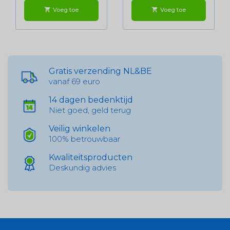
Voeg toe
Voeg toe
shopping_cart
shopping_cart
Gratis verzending NL&BE
vanaf 69 euro
14 dagen bedenktijd
Niet goed, geld terug
Veilig winkelen
100% betrouwbaar
Kwaliteitsproducten
Deskundig advies