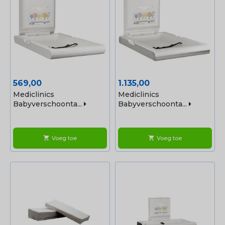
Prijs
Prijs
569,00
1.135,00
Mediclinics
Mediclinics
Babyverschoonta...
Babyverschoonta...
Voeg toe
Voeg toe
shopping_cart
shopping_cart