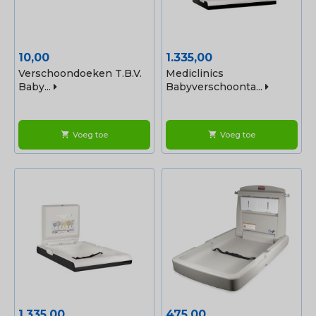
Prijs
Prijs
10,00
1.335,00
Verschoondoeken T.b.v.
Mediclinics
Baby...
Babyverschoonta...
Voeg toe
Voeg toe
shopping_cart
shopping_cart
Prijs
Prijs
1.335,00
475,00