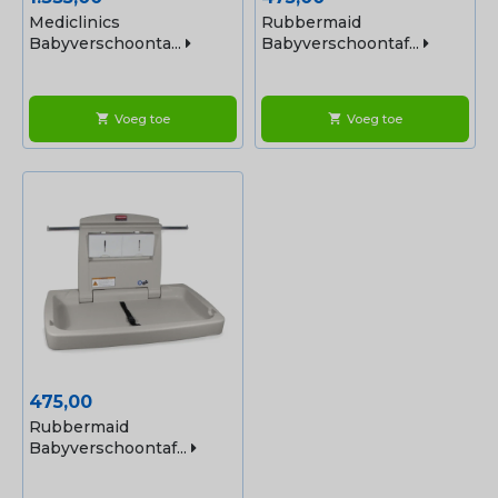
Mediclinics
Rubbermaid
Babyverschoonta...
Babyverschoontaf...
Voeg toe
Voeg toe
shopping_cart
shopping_cart
Prijs
475,00
Rubbermaid
Babyverschoontaf...