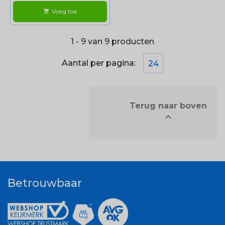
Voeg toe
shopping_cart
1 - 9 van 9 producten
Aantal per pagina:
24
            Terug naar boven


Betrouwbaar