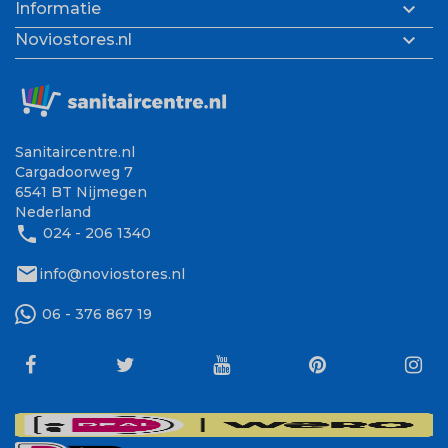

Informatie

Noviostores.nl
Sanitaircentre.nl
Cargadoorweg 7
6541 BT Nijmegen
Nederland
phone
024 - 206 1340
mail
info@noviostores.nl
06 - 376 867 19