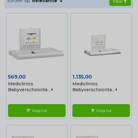

Sorteer op:
Relevantie
richtlijnen. Babymedi®.
Filter
Prijs
Prijs
569,00
1.135,00
Mediclinics
Mediclinics
Babyverschoonta...
Babyverschoonta...
Voeg toe
Voeg toe
shopping_cart
shopping_cart