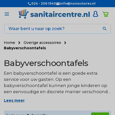
024 - 206 1340
info@noviostores.nl

Home
Overige accessoires
Babyverschoontafels
Babyverschoontafels
Een babyverschoontafel is een goede extra
service voor uw gasten. Op een
babyverschoontafel kunnen jonge kinderen op
een eenvoudige en discrete manier verschoond
of verkleed worden in openbare gelegenheden.
Lees meer
Onze babyverschoontafels voldoen volledig aan
de EN 12221-1 en EN 12221-2