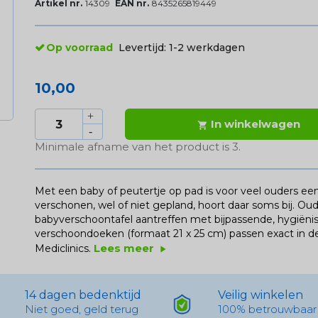
Artikel nr.
14309
EAN nr.
8435265819449
Op voorraad
Levertijd:
1-2 werkdagen
10,00
In winkelwagen

Minimale afname van het product is 3.
Met een baby of peutertje op pad is voor veel ouders
verschonen, wel of niet gepland, hoort daar soms bij. Ouder
babyverschoontafel aantreffen met bijpassende, hygiën
verschoondoeken (formaat 21 x 25 cm) passen exact in de
Lees meer
Mediclinics.
play_arrow
14 dagen bedenktijd
Veilig winkelen
Niet goed, geld terug
100% betrouwbaar