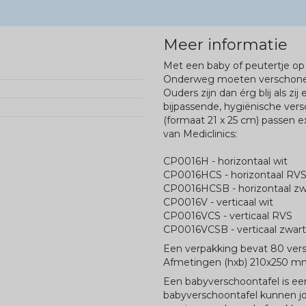
Meer informatie
Met een baby of peutertje op
Onderweg moeten verschonen, 
Ouders zijn dan érg blij als z
bijpassende, hygiënische ve
(formaat 21 x 25 cm) passen e
van Mediclinics:
CP0016H - horizontaal wit
CP0016HCS - horizontaal RV
CP0016HCSB - horizontaal zw
CP0016V - verticaal wit
CP0016VCS - verticaal RVS
CP0016VCSB - verticaal zwart
Een verpakking bevat 80 ve
Afmetingen (hxb) 210x250 m
Een babyverschoontafel is ee
babyverschoontafel kunnen j