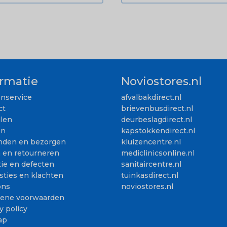
ormatie
Noviostores.nl
enservice
afvalbakdirect.nl
ct
brievenbusdirect.nl
llen
deurbeslagdirect.nl
en
kapstokkendirect.nl
nden en bezorgen
kluizencentre.nl
n en retourneren
mediclinicsonline.nl
ie en defecten
sanitaircentre.nl
sties en klachten
tuinkasdirect.nl
ons
noviostores.nl
ene voorwaarden
y policy
ap