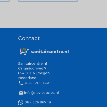
Contact
Sanitaircentre.nl
Cargadoorweg 7
6541 BT Nijmegen
Nederland
phone
024 - 206 1340
mail
info@noviostores.nl
06 - 376 867 19