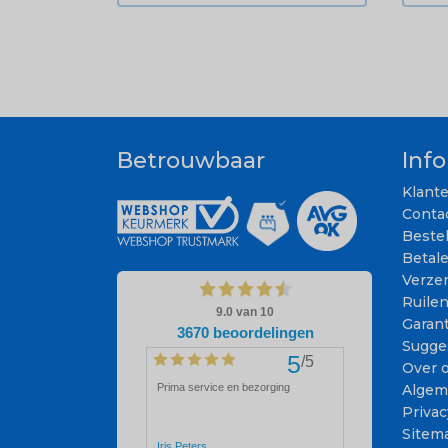
Betrouwbaar
Inf
Klant
Conta
Beste
Betal
Verze
Ruile
Garant
Sugge
Over 
Algem
Privac
Sitem