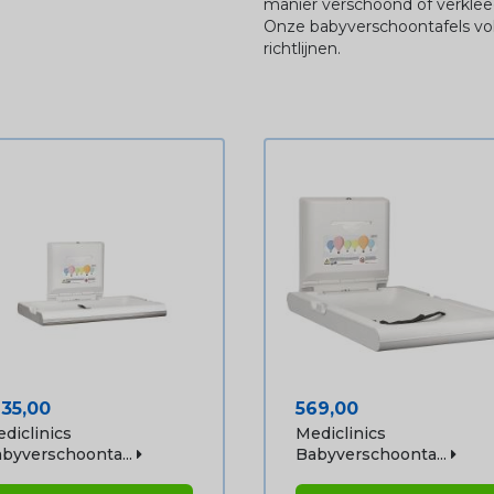
manier verschoond of verkle
Onze babyverschoontafels vol
richtlijnen.
ijs
Prijs
135,00
569,00
diclinics
Mediclinics
byverschoonta...
Babyverschoonta...