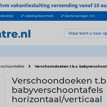
check
check
edenktijd
webshop keurmerk
klantervaringen: 9.0
rschoontafels
Verschoondoeken t.b.v. babyverschoont
Verschoondoeken t.b.
babyverschoontafels
horizontaal/verticaal