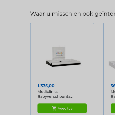
Waar u misschien ook geïnter
Prijs
Pr
1.335,00
5
Mediclinics
Me
Babyverschoonta...
Ba
shopping_cart
Voeg toe