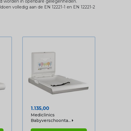
ed worden in openbare gelegenheden.
doen volledig aan de EN 12221-1 en EN 12221-2
Prijs
1.135,00
Mediclinics
Babyverschoonta...