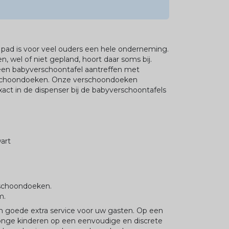
 pad is voor veel ouders een hele onderneming.
wel of niet gepland, hoort daar soms bij.
ij een babyverschoontafel aantreffen met
rschoondoeken. Onze verschoondoeken
xact in de dispenser bij de babyverschoontafels
S
art
rschoondoeken.
m.
n goede extra service voor uw gasten. Op een
onge kinderen op een eenvoudige en discrete