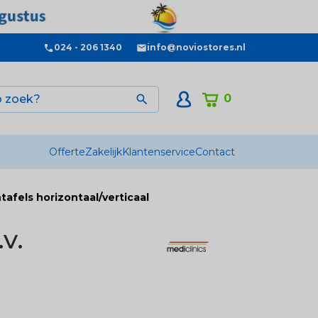
024 - 206 1340
info@noviostores.nl
0

Offerte
Zakelijk
Klantenservice
Contact
afels horizontaal/verticaal
v.