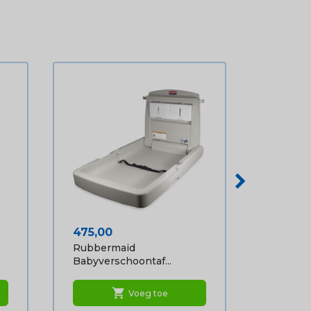
Prijs
475,00
Rubbermaid
Babyverschoontaf...
shopping_cart
Voeg toe