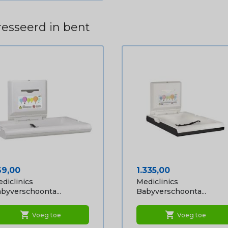
esseerd in bent
ijs
Prijs
69,00
1.335,00
diclinics
Mediclinics
byverschoonta...
Babyverschoonta...
shopping_cart
shopping_cart
Voeg toe
Voeg toe