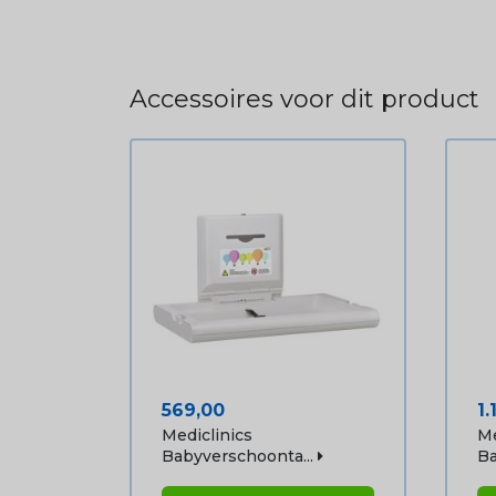
Accessoires voor dit product
Prijs
Pr
569,00
1.
Mediclinics
Me
Babyverschoonta...
Ba