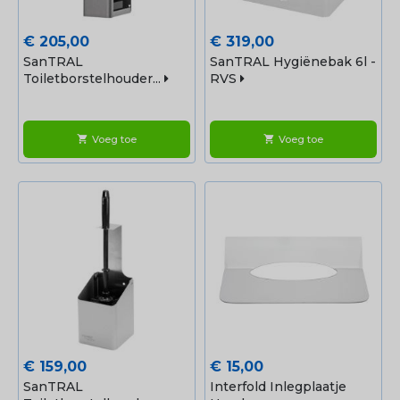
Prijs
Prijs
€ 205,00
€ 319,00
SanTRAL
SanTRAL Hygiënebak 6l -
Toiletborstelhouder...
RVS
Voeg toe
Voeg toe
shopping_cart
shopping_cart
Prijs
Prijs
€ 159,00
€ 15,00
SanTRAL
Interfold Inlegplaatje