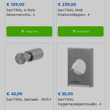
Prijs
Prijs
€ 109,00
€ 239,00
SanTRAL 4-Rols
SanTRAL Midi
Reserverolho...
Poetsroldispen...
Voeg toe
Voeg toe
shopping_cart
shopping_cart
Prijs
Prijs
€ 45,00
€ 55,00
SanTRAL Jashaak - RVS
SanTRAL
Hygiënezakjeshouder...