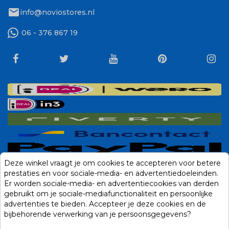
mail
info@noviostores.nl
06 - 376 867 19
Deze winkel vraagt je om cookies te accepteren voor betere
prestaties en voor sociale-media- en advertentiedoeleinden.
Er worden sociale-media- en advertentiecookies van derden
gebruikt om je sociale-mediafunctionaliteit en persoonlijke
advertenties te bieden. Accepteer je deze cookies en de
bijbehorende verwerking van je persoonsgegevens?