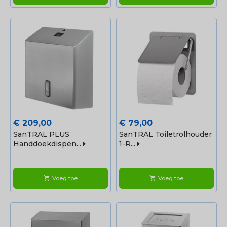
Prijs
Prijs
€ 209,00
€ 79,00
SanTRAL PLUS
SanTRAL Toiletrolhouder
Handdoekdispen...
1-R...
Voeg toe
Voeg toe
shopping_cart
shopping_cart