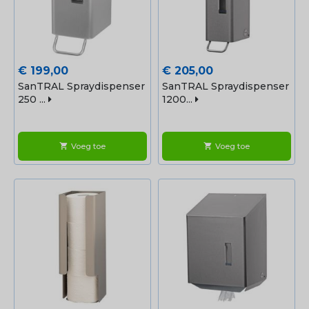
Prijs
Prijs
€ 199,00
€ 205,00
SanTRAL Spraydispenser
SanTRAL Spraydispenser
250 ...
1200...
Voeg toe
Voeg toe
shopping_cart
shopping_cart