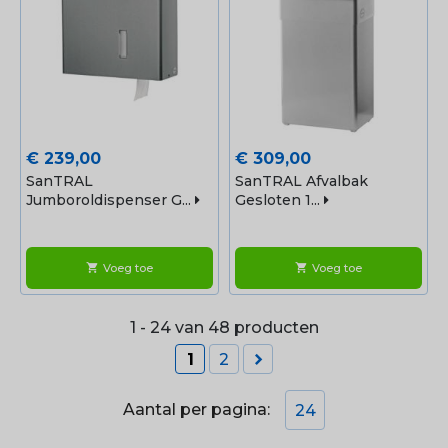
Prijs
Prijs
€ 239,00
€ 309,00
SanTRAL
SanTRAL Afvalbak
Jumboroldispenser G...
Gesloten 1...
Voeg toe
Voeg toe
shopping_cart
shopping_cart
1 - 24 van 48 producten

1
2
Aantal per pagina:
24