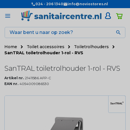
024 - 206 1340
info@noviostores.nl

Home
Toilet accessoires
Toiletrolhouders
SanTRAL toiletrolhouder 1-rol - RVS
SanTRAL toiletrolhouder 1-rol - RVS
Artikel nr.
21411586 AFP-C
EAN nr.
4054009086530