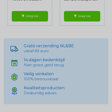
Voeg toe
Voeg toe
shopping_cart
shopping_cart
Gratis verzending NL&BE
vanaf 69 euro
14 dagen bedenktijd
Niet goed, geld terug
Veilig winkelen
100% betrouwbaar
Kwaliteitsproducten
Deskundig advies