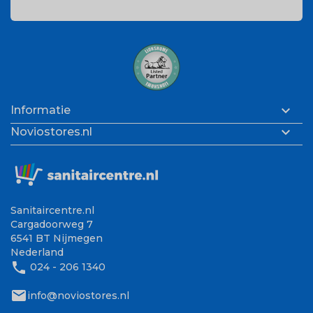

Informatie

Noviostores.nl
Sanitaircentre.nl
Cargadoorweg 7
6541 BT Nijmegen
Nederland
phone
024 - 206 1340
mail
info@noviostores.nl