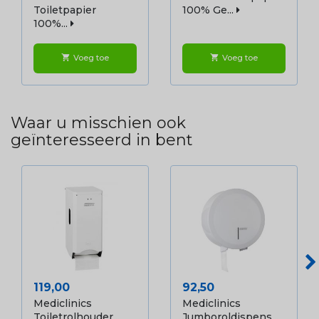
Toiletpapier
100% Ge...
100%...
Voeg toe
Voeg toe
shopping_cart
shopping_cart
Waar u misschien ook
geïnteresseerd in bent
Prijs
Prijs
119,00
92,50
Mediclinics
Mediclinics
Toiletrolhouder...
Jumboroldispens...