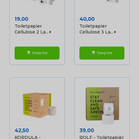
Prijs
Prijs
19,00
40,00
Toiletpapier
Toiletpapier
Cellulose 2 La...
Cellulose 3 La...
Voeg toe
Voeg toe
shopping_cart
shopping_cart
Prijs
Prijs
42,50
39,00
KORDULA -
ROLF - Toiletpapier