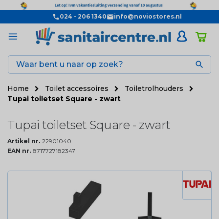
024 - 206 1340
info@noviostores.nl

Home
Toilet accessoires
Toiletrolhouders
Tupai toiletset Square - zwart
Tupai toiletset Square - zwart
Artikel nr.
22901040
EAN nr.
8717727182347