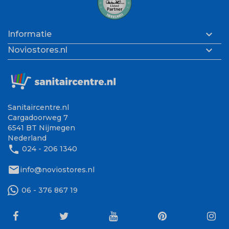

Informatie

Noviostores.nl
Sanitaircentre.nl
Cargadoorweg 7
6541 BT Nijmegen
Nederland
phone
024 - 206 1340
mail
info@noviostores.nl
06 - 376 867 19