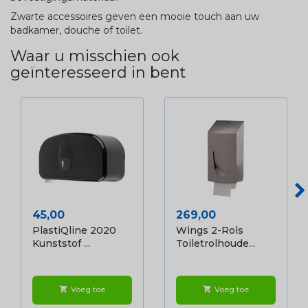
Zwarte accessoires geven een mooie touch aan uw
badkamer, douche of toilet.
Waar u misschien ook
geïnteresseerd in bent
Prijs
Prijs
45,00
269,00
PlastiQline 2020
Wings 2-Rols
Kunststof ...
Toiletrolhoude...
Voeg toe
Voeg toe
shopping_cart
shopping_cart