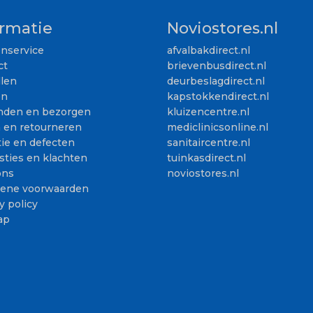
ormatie
Noviostores.nl
enservice
afvalbakdirect.nl
ct
brievenbusdirect.nl
llen
deurbeslagdirect.nl
en
kapstokkendirect.nl
nden en bezorgen
kluizencentre.nl
n en retourneren
mediclinicsonline.nl
ie en defecten
sanitaircentre.nl
sties en klachten
tuinkasdirect.nl
ons
noviostores.nl
ene voorwaarden
y policy
ap