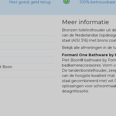
Niet goed, geld terug
100% betrouwbaar
Meer informatie
Bronzen toiletrolhouder uit 
van de Nederlandse topdesign
staal (AISI 316) met brons coa
Bekijk alle afmetingen in de 
Formani One Bathware by 
Piet Boon® bathware by Forma
badkameraccessoires. Vorm volg
t Boon
De tandenborstelhouder, zeep
van de hoogste kwaliteit mat r
staal gecombineerd met wit C
oplossingen voor schoonmaak
designfilosofie.