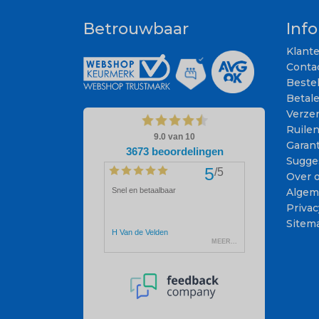
Betrouwbaar
Inf
Klant
Conta
Beste
Betal
Verze
Ruile
Garant
Sugge
Over 
Algem
Privac
Sitem