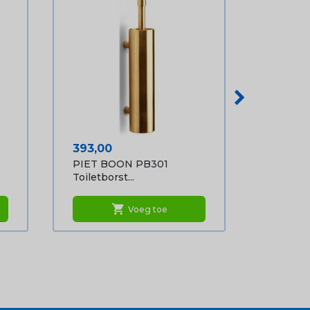
Prijs
393,00
PIET BOON PB301
Toiletborst...
shopping_cart
Voeg toe