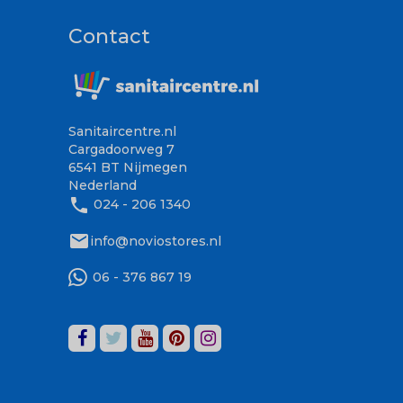
Contact
Sanitaircentre.nl
Cargadoorweg 7
6541 BT Nijmegen
Nederland
phone
024 - 206 1340
mail
info@noviostores.nl
06 - 376 867 19