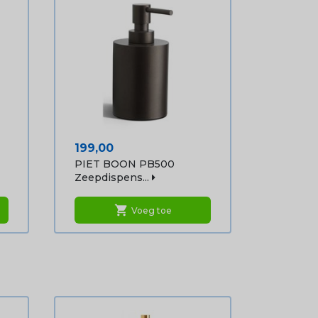
Prijs
199,00
PIET BOON PB500
Zeepdispens...
shopping_cart
Voeg toe