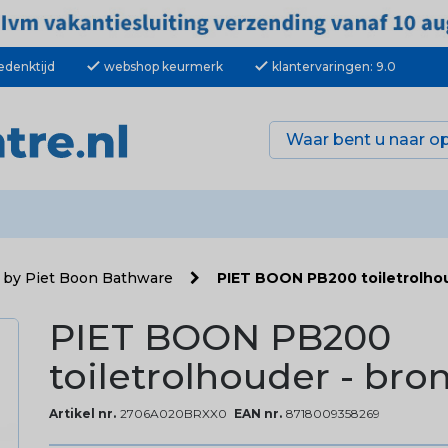
check
check
edenktijd
webshop keurmerk
klantervaringen: 9.0
by Piet Boon Bathware
PIET BOON PB200 toiletrolhou
PIET BOON PB200
toiletrolhouder - bro
Artikel nr.
2706A020BRXX0
EAN nr.
8718009358269