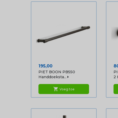
Prijs
Pr
195,00
8
PIET BOON PB550
P
Handdoeksta...
2 
shopping_cart
Voeg toe