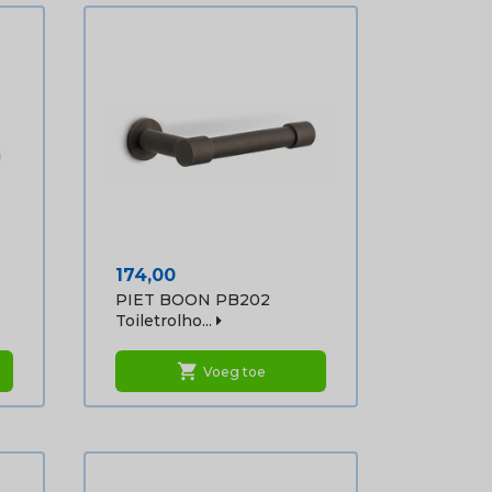
Prijs
174,00
PIET BOON PB202
Toiletrolho...
shopping_cart
Voeg toe