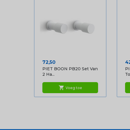
Prijs
Pr
72,50
4
PIET BOON PB20 Set Van
P
2 Ha...
To
shopping_cart
Voeg toe