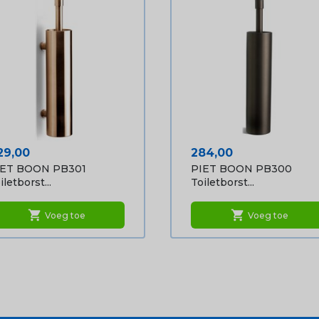
ijs
Prijs
29,00
284,00
IET BOON PB301
PIET BOON PB300
iletborst...
Toiletborst...
shopping_cart
shopping_cart
Voeg toe
Voeg toe