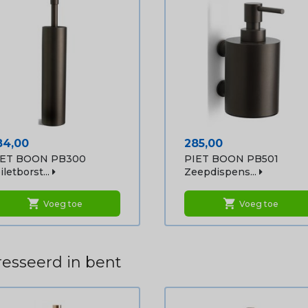
ijs
Prijs
84,00
285,00
IET BOON PB300
PIET BOON PB501
iletborst...
Zeepdispens...
shopping_cart
shopping_cart
Voeg toe
Voeg toe
esseerd in bent