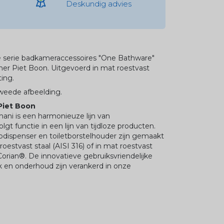
Deskundig advies
de serie badkameraccessoires "One Bathware"
er Piet Boon. Uitgevoerd in mat roestvast
ting.
tweede afbeelding.
Piet Boon
ni is een harmonieuze lijn van
t functie in een lijn van tijdloze producten.
dispenser en toiletborstelhouder zijn gemaakt
oestvast staal (AISI 316) of in mat roestvast
orian®. De innovatieve gebruiksvriendelijke
 en onderhoud zijn verankerd in onze