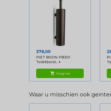
Prijs
Pr
378,00
2
PIET BOON PB301
P
Toiletborst...
To
shopping_cart
Voeg toe
Waar u misschien ook geïnter