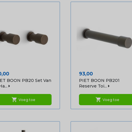
ijs
Prijs
0,00
93,00
IET BOON PB20 Set Van
PIET BOON PB201
Ha...
Reserve Toi...
shopping_cart
shopping_cart
Voeg toe
Voeg toe