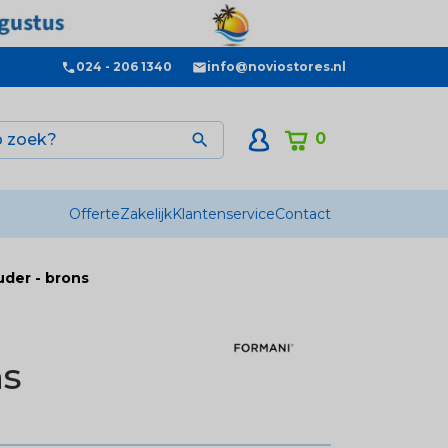
024 - 206 1340
info@noviostores.nl
0

Offerte
Zakelijk
Klantenservice
Contact
der - brons
ns