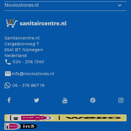

Noviostores.nl
Sanitaircentre.nl
Cargadoorweg 7
6541 BT Nijmegen
Nederland
phone
024 - 206 1340
mail
info@noviostores.nl
06 - 376 867 19