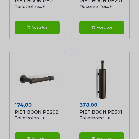
PIET BOON PB200
PIET BOON PB201
Toiletrolho...
Reserve Toi...
Voeg toe
Voeg toe
shopping_cart
shopping_cart
Prijs
Prijs
174,00
378,00
PIET BOON PB202
PIET BOON PB301
Toiletrolho...
Toiletborst...
Voeg toe
Voeg toe
shopping_cart
shopping_cart