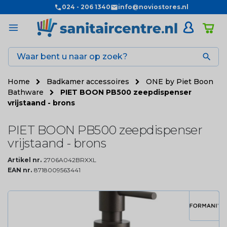
024 - 206 1340
info@noviostores.nl

Home
Badkamer accessoires
ONE by Piet Boon
Bathware
PIET BOON PB500 zeepdispenser
vrijstaand - brons
PIET BOON PB500 zeepdispenser
vrijstaand - brons
Artikel nr.
2706A042BRXXL
EAN nr.
8718009563441