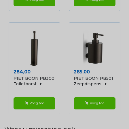
Prijs
Prijs
284,00
285,00
PIET BOON PB300
PIET BOON PB501
Toiletborst...
Zeepdispens...
Voeg toe
Voeg toe
shopping_cart
shopping_cart