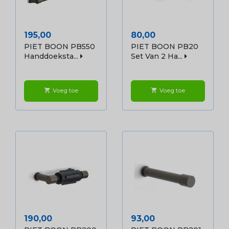
Prijs
Prijs
195,00
80,00
PIET BOON PB550
PIET BOON PB20
Handdoeksta...
Set Van 2 Ha...
Voeg toe
Voeg toe
shopping_cart
shopping_cart
Prijs
Prijs
190,00
93,00