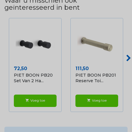
Waar u misschien ook
geïnteresseerd in bent
Prijs
Prijs
72,50
111,50
PIET BOON PB20
PIET BOON PB201
Set Van 2 Ha...
Reserve Toi...
Voeg toe
Voeg toe
shopping_cart
shopping_cart