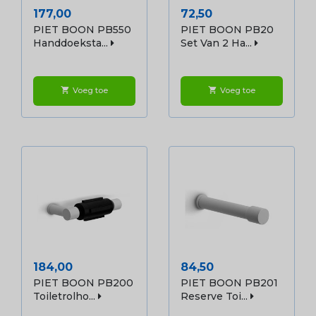
Prijs
Prijs
177,00
72,50
PIET BOON PB550
PIET BOON PB20
Handdoeksta...
Set Van 2 Ha...
Voeg toe
Voeg toe
shopping_cart
shopping_cart
Prijs
Prijs
184,00
84,50
PIET BOON PB200
PIET BOON PB201
Toiletrolho...
Reserve Toi...