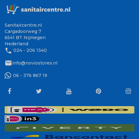
Sanitaircentre.nl
Cargadoorweg 7
6541 BT Nijmegen
Nederland
phone
024 - 206 1340
mail
info@noviostores.nl
06 - 376 867 19