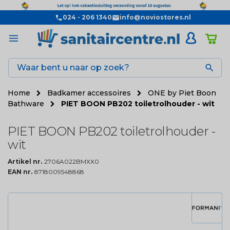
024 - 206 1340
info@noviostores.nl

Home
Badkamer accessoires
ONE by Piet Boon
Bathware
PIET BOON PB202 toiletrolhouder - wit
PIET BOON PB202 toiletrolhouder -
wit
Artikel nr.
2706A022BMXX0
EAN nr.
8718009548868