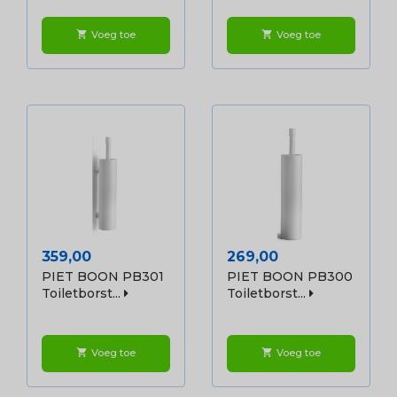
Voeg toe
Voeg toe
shopping_cart
shopping_cart
Prijs
Prijs
359,00
269,00
PIET BOON PB301
PIET BOON PB300
Toiletborst...
Toiletborst...
Voeg toe
Voeg toe
shopping_cart
shopping_cart