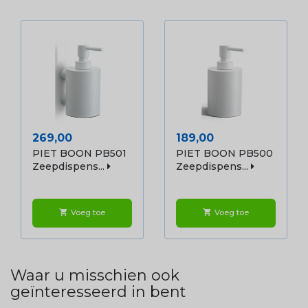
Prijs
Prijs
269,00
189,00
PIET BOON PB501
PIET BOON PB500
Zeepdispens...
Zeepdispens...
Voeg toe
Voeg toe
shopping_cart
shopping_cart
Waar u misschien ook
geïnteresseerd in bent