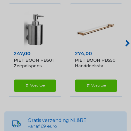
Prijs
Prijs
247,00
274,00
PIET BOON PB501
PIET BOON PB550
Zeepdispens...
Handdoeksta...
Voeg toe
Voeg toe
shopping_cart
shopping_cart
Gratis verzending NL&BE
vanaf 69 euro