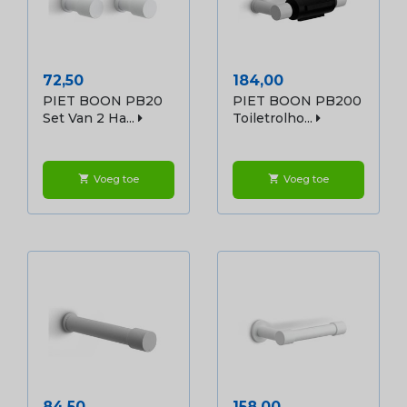
Prijs
Prijs
72,50
184,00
PIET BOON PB20
PIET BOON PB200
Set Van 2 Ha...
Toiletrolho...
Voeg toe
Voeg toe
shopping_cart
shopping_cart
Prijs
Prijs
84,50
158,00