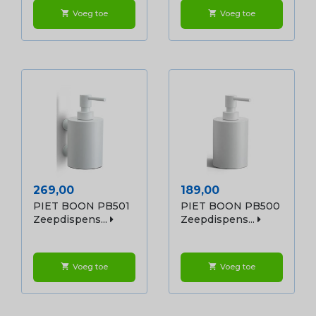
Voeg toe
Voeg toe
shopping_cart
shopping_cart
Prijs
Prijs
269,00
189,00
PIET BOON PB501
PIET BOON PB500
Zeepdispens...
Zeepdispens...
Voeg toe
Voeg toe
shopping_cart
shopping_cart