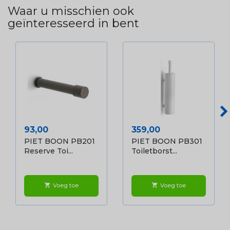
Waar u misschien ook
geïnteresseerd in bent
Prijs
Prijs
93,00
359,00
PIET BOON PB201
PIET BOON PB301
Reserve Toi...
Toiletborst...
Voeg toe
Voeg toe
shopping_cart
shopping_cart