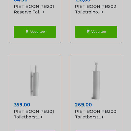
PIET BOON PB201
PIET BOON PB202
Reserve Toi...
Toiletrolho...
Voeg toe
Voeg toe
shopping_cart
shopping_cart
Prijs
Prijs
359,00
269,00
PIET BOON PB301
PIET BOON PB300
Toiletborst...
Toiletborst...