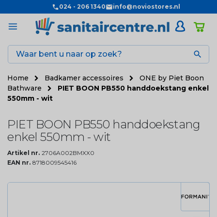
024 - 206 1340
info@noviostores.nl

Home
Badkamer accessoires
ONE by Piet Boon
Bathware
PIET BOON PB550 handdoekstang enkel
550mm - wit
PIET BOON PB550 handdoekstang
enkel 550mm - wit
Artikel nr.
2706A002BMXX0
EAN nr.
8718009545416