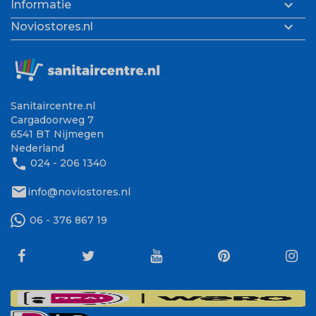

Informatie

Noviostores.nl
Sanitaircentre.nl
Cargadoorweg 7
6541 BT Nijmegen
Nederland
phone
024 - 206 1340
mail
info@noviostores.nl
06 - 376 867 19