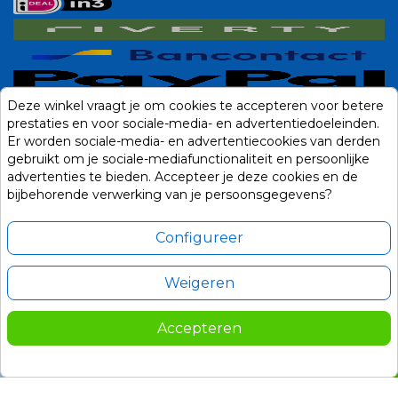
Deze winkel vraagt je om cookies te accepteren voor betere
prestaties en voor sociale-media- en advertentiedoeleinden.
Er worden sociale-media- en advertentiecookies van derden
gebruikt om je sociale-mediafunctionaliteit en persoonlijke
advertenties te bieden. Accepteer je deze cookies en de
bijbehorende verwerking van je persoonsgegevens?
Configureer
Weigeren
Alle prijzen zijn in Euro, inclusief BTW en andere heffingen en exclusief
eventuele verzendkosten.
Accepteren
© 2014-2026 Noviostores.nl. Alle rechten voorbehouden.
177,00
In winkelwagen

Update cookie voorkeuren