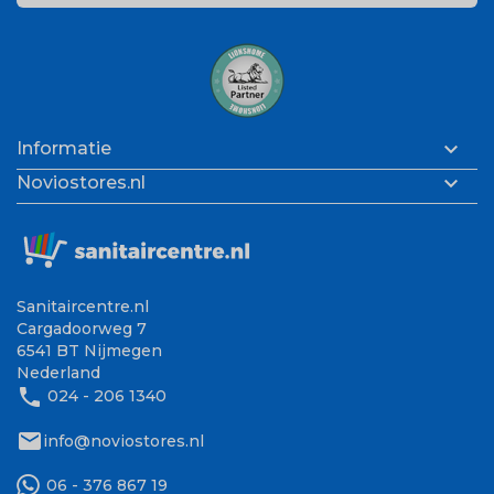

Informatie

Noviostores.nl
Sanitaircentre.nl
Cargadoorweg 7
6541 BT Nijmegen
Nederland
phone
024 - 206 1340
mail
info@noviostores.nl
06 - 376 867 19