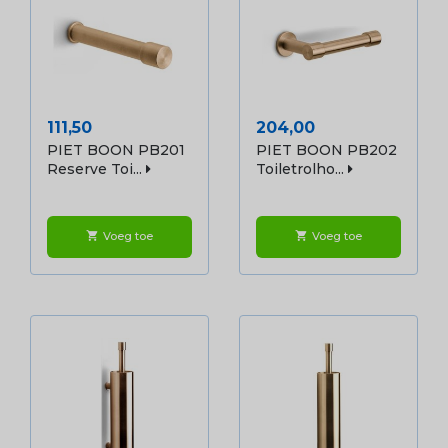
Prijs
Prijs
111,50
204,00
PIET BOON PB201
PIET BOON PB202
Reserve Toi...
Toiletrolho...
Voeg toe
Voeg toe
shopping_cart
shopping_cart