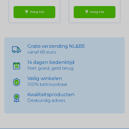
Voeg toe
Voeg toe
shopping_cart
shopping_cart
Gratis verzending NL&BE
vanaf 69 euro
14 dagen bedenktijd
Niet goed, geld terug
Veilig winkelen
100% betrouwbaar
Kwaliteitsproducten
Deskundig advies