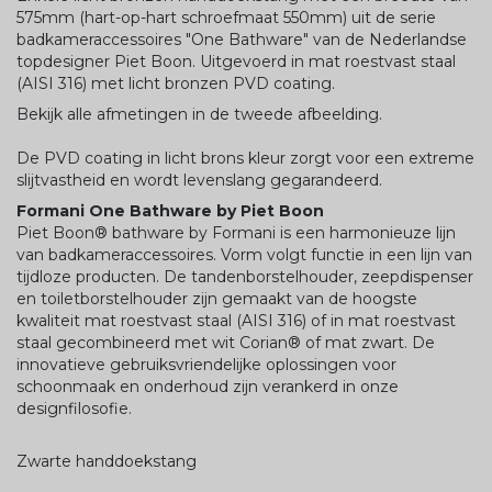
575mm (hart-op-hart schroefmaat 550mm) uit de serie
badkameraccessoires "One Bathware" van de Nederlandse
topdesigner Piet Boon. Uitgevoerd in mat roestvast staal
(AISI 316) met licht bronzen PVD coating.
Bekijk alle afmetingen in de tweede afbeelding.
De PVD coating in licht brons kleur zorgt voor een extreme
slijtvastheid en wordt levenslang gegarandeerd.
Formani One Bathware by Piet Boon
Piet Boon® bathware by Formani is een harmonieuze lijn
van badkameraccessoires. Vorm volgt functie in een lijn van
tijdloze producten. De tandenborstelhouder, zeepdispenser
en toiletborstelhouder zijn gemaakt van de hoogste
kwaliteit mat roestvast staal (AISI 316) of in mat roestvast
staal gecombineerd met wit Corian® of mat zwart. De
innovatieve gebruiksvriendelijke oplossingen voor
schoonmaak en onderhoud zijn verankerd in onze
designfilosofie.
Zwarte handdoekstang