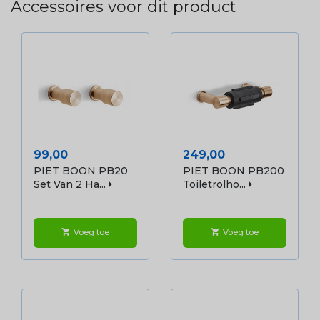
Accessoires voor dit product
Prijs
Prijs
99,00
249,00
PIET BOON PB20
PIET BOON PB200
Set Van 2 Ha...
Toiletrolho...
Voeg toe
Voeg toe
shopping_cart
shopping_cart