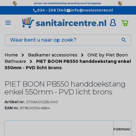
024 - 206 1340
info@noviostores.nl

Home
Badkamer accessoires
ONE by Piet Boon
Bathware
PIET BOON PB550 handdoekstang enkel
550mm - PVD licht brons
PIET BOON PB550 handdoekstang
enkel 550mm - PVD licht brons
Artikel nr.
2706A002BLXX0
EAN nr.
8718009544884