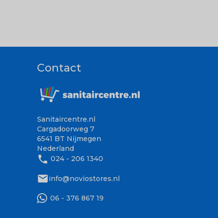
Contact
Sanitaircentre.nl
Cargadoorweg 7
6541 BT Nijmegen
Nederland
phone
024 - 206 1340
mail
info@noviostores.nl
06 - 376 867 19