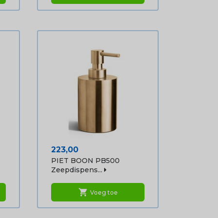
Prijs
223,00
PIET BOON PB500
Zeepdispens...
shopping_cart
Voeg toe