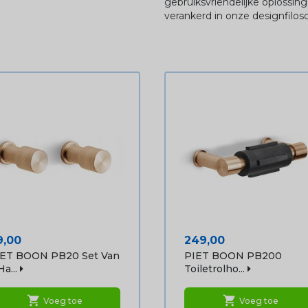
gebruiksvriendelijke oplossi
verankerd in onze designfiloso
ijs
Prijs
9,00
249,00
IET BOON PB20 Set Van
PIET BOON PB200
Ha...
Toiletrolho...
shopping_cart
shopping_cart
Voeg toe
Voeg toe