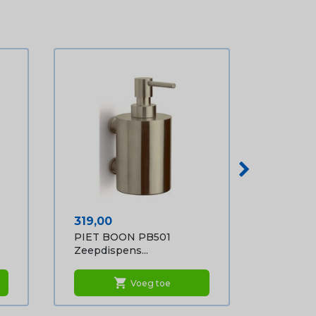
Prijs
319,00
PIET BOON PB501
Zeepdispens...
shopping_cart
Voeg toe