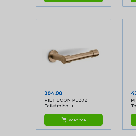
Prijs
Pr
204,00
4
PIET BOON PB202
P
Toiletrolho...
To
shopping_cart
Voeg toe