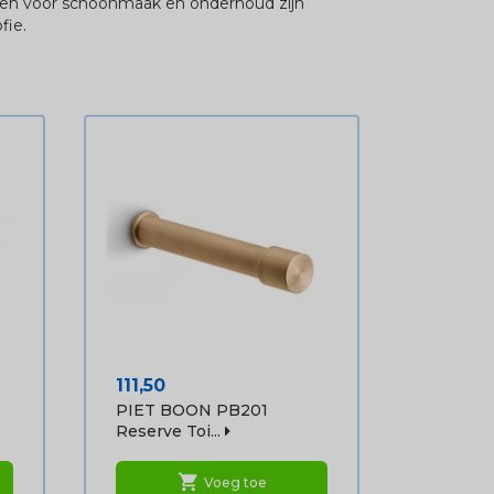
ngen voor schoonmaak en onderhoud zijn
fie.
Prijs
111,50
PIET BOON PB201
Reserve Toi...
shopping_cart
Voeg toe