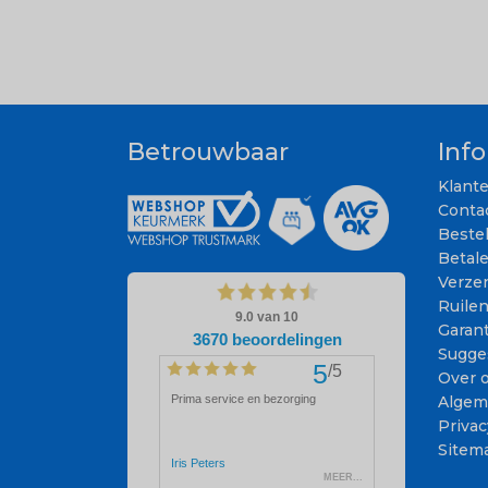
Betrouwbaar
Inf
Klant
Conta
Beste
Betal
Verze
Ruile
Garant
Sugge
Over 
Algem
Privac
Sitem