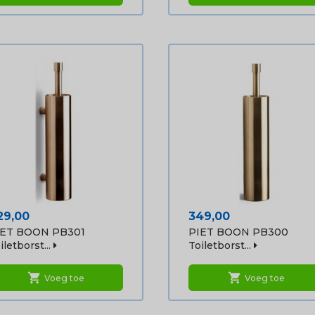
ijs
Prijs
29,00
349,00
IET BOON PB301
PIET BOON PB300
iletborst...
Toiletborst...
shopping_cart
shopping_cart
Voeg toe
Voeg toe