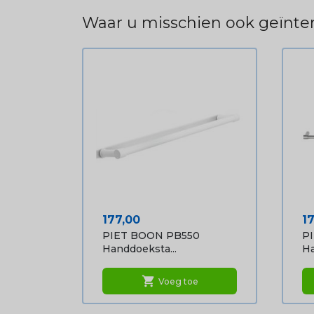
Waar u misschien ook geïnter
Prijs
Pr
177,00
1
PIET BOON PB550
P
Handdoeksta...
Ha
shopping_cart
Voeg toe