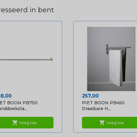
esseerd in bent
ijs
Prijs
78,00
257,00
IET BOON PB750
PIET BOON PB450
nddoeksta...
Draaibare H...
shopping_cart
shopping_cart
Voeg toe
Voeg toe