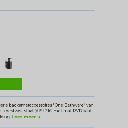
serie badkameraccessoires "One Bathware" van
 roestvast staal (AISI 316) met mat PVD licht
Lees meer
lding.
play_arrow