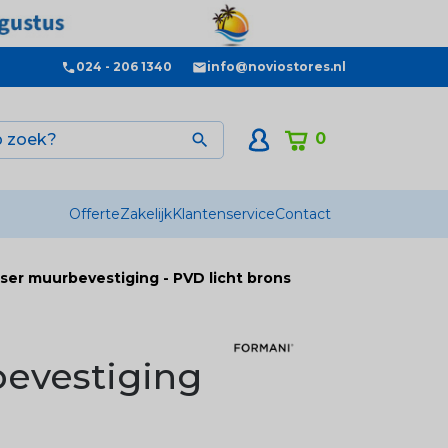
024 - 206 1340
info@noviostores.nl
0

Offerte
Zakelijk
Klantenservice
Contact
er muurbevestiging - PVD licht brons
evestiging