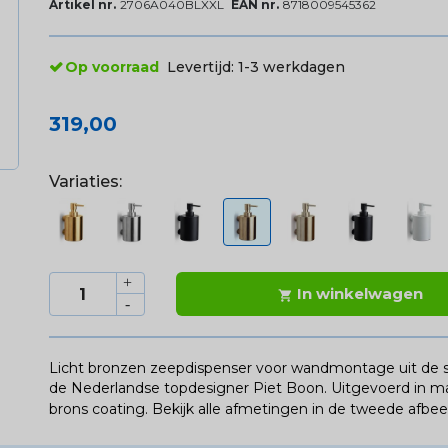
Artikel nr.
2706A040BLXXL
EAN nr.
8718009545362
Op voorraad
Levertijd:
1-3 werkdagen
319,00
Variaties:
In winkelwagen

Licht bronzen zeepdispenser voor wandmontage uit de 
de Nederlandse topdesigner Piet Boon. Uitgevoerd in mat
brons coating.
Bekijk alle afmetingen in de tweede afbee