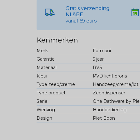
Gratis verzending
NL&BE
vanaf 69 euro
Kenmerken
Merk
Formani
Garantie
5 jaar
Materiaal
RVS
Kleur
PVD licht brons
Type zeep/creme
Handzeep/creme/loti
Type product
Zeepdispenser
Serie
One Bathware by Pie
Werking
Handbediening
Design
Piet Boon