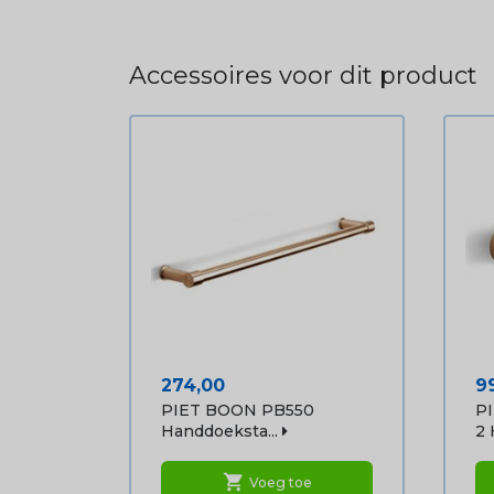
Accessoires voor dit product
Prijs
Pr
274,00
9
PIET BOON PB550
P
Handdoeksta...
2 
shopping_cart
Voeg toe