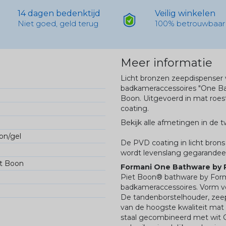
14 dagen bedenktijd
Veilig winkelen
Niet goed, geld terug
100% betrouwbaar
Meer informatie
Licht bronzen zeepdispenser
badkameraccessoires "One Ba
Boon. Uitgevoerd in mat roest
coating.
Bekijk alle afmetingen in de 
on/gel
De PVD coating in licht brons
wordt levenslang gegarandee
t Boon
Formani One Bathware by 
Piet Boon® bathware by Forma
badkameraccessoires. Vorm volg
De tandenborstelhouder, zeep
van de hoogste kwaliteit mat r
staal gecombineerd met wit C