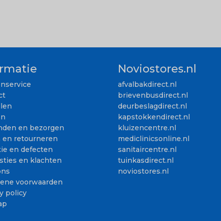
ormatie
Noviostores.nl
enservice
afvalbakdirect.nl
ct
brievenbusdirect.nl
llen
deurbeslagdirect.nl
en
kapstokkendirect.nl
nden en bezorgen
kluizencentre.nl
n en retourneren
mediclinicsonline.nl
ie en defecten
sanitaircentre.nl
sties en klachten
tuinkasdirect.nl
ons
noviostores.nl
ene voorwaarden
y policy
ap