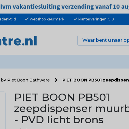
check
check
edenktijd
webshop keurmerk
klantervaringen: 9.0
by Piet Boon Bathware
PIET BOON PB501 zeepdispens
PIET BOON PB501
zeepdispenser muurb
- PVD licht brons