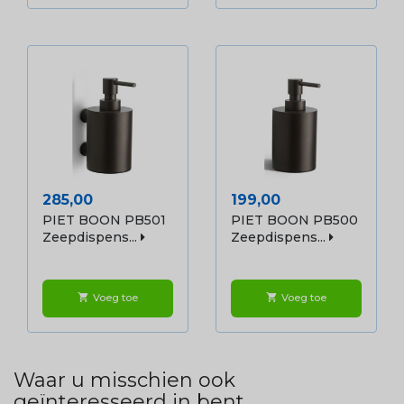
Prijs
Prijs
285,00
199,00
PIET BOON PB501
PIET BOON PB500
Zeepdispens...
Zeepdispens...
Voeg toe
Voeg toe
shopping_cart
shopping_cart
Waar u misschien ook
geïnteresseerd in bent