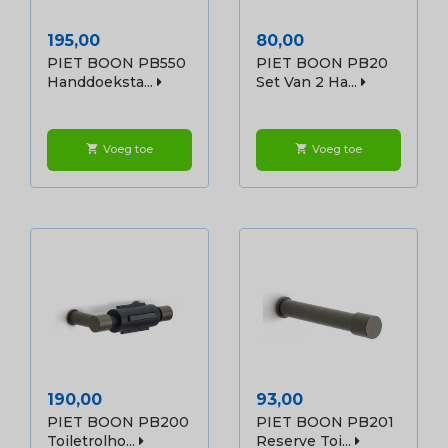
Prijs
Prijs
195,00
80,00
PIET BOON PB550
PIET BOON PB20
Handdoeksta...
Set Van 2 Ha...
Voeg toe
Voeg toe
shopping_cart
shopping_cart
Prijs
Prijs
190,00
93,00
PIET BOON PB200
PIET BOON PB201
Toiletrolho...
Reserve Toi...