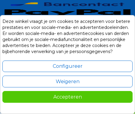
Deze winkel vraagt je om cookies te accepteren voor betere
prestaties en voor sociale-media- en advertentiedoeleinden.
Er worden sociale-media- en advertentiecookies van derden
gebruikt om je sociale-mediafunctionaliteit en persoonlijke
advertenties te bieden. Accepteer je deze cookies en de
bijbehorende verwerking van je persoonsgegevens?
Configureer
Weigeren
Alle prijzen zijn in Euro, inclusief BTW en andere heffingen en exclusief
eventuele verzendkosten.
Accepteren
© 2014-2026 Noviostores.nl. Alle rechten voorbehouden.
174,00
In winkelwagen

Update cookie voorkeuren