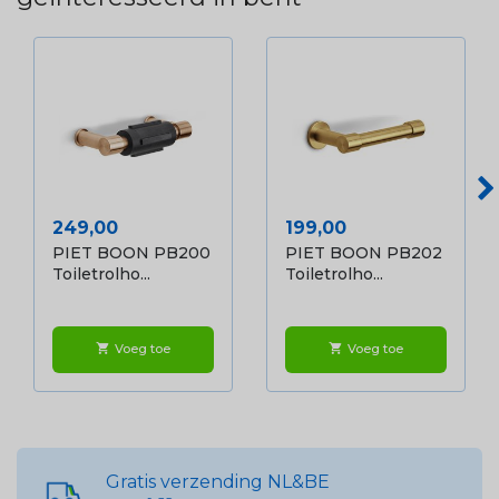
Prijs
Prijs
249,00
199,00
PIET BOON PB200
PIET BOON PB202
Toiletrolho...
Toiletrolho...
Voeg toe
Voeg toe
shopping_cart
shopping_cart
Gratis verzending NL&BE