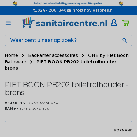
024 - 206 1340
info@noviostores.nl

Home
Badkamer accessoires
ONE by Piet Boon
Bathware
PIET BOON PB202 toiletrolhouder -
brons
PIET BOON PB202 toiletrolhouder -
brons
Artikel nr.
2706A022BRXX0
EAN nr.
8718009464892