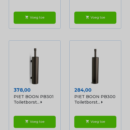
Voeg toe
Voeg toe
shopping_cart
shopping_cart
Prijs
Prijs
378,00
284,00
PIET BOON PB301
PIET BOON PB300
Toiletborst...
Toiletborst...
Voeg toe
Voeg toe
shopping_cart
shopping_cart