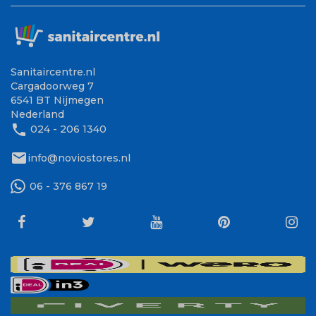
Sanitaircentre.nl
Cargadoorweg 7
6541 BT Nijmegen
Nederland
phone
024 - 206 1340
mail
info@noviostores.nl
06 - 376 867 19