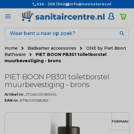
024 - 206 1340
info@noviostores.nl

Home
Badkamer accessoires
ONE by Piet Boon
Bathware
PIET BOON PB301 toiletborstel
muurbevestiging - brons
PIET BOON PB301 toiletborstel
muurbevestiging - brons
Artikel nr.
2706A030BRXXL
EAN nr.
8718009358283