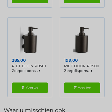
Prijs
Prijs
285,00
199,00
PIET BOON PB501
PIET BOON PB500
Zeepdispens...
Zeepdispens...
Voeg toe
Voeg toe
shopping_cart
shopping_cart
Waar u misschien ook