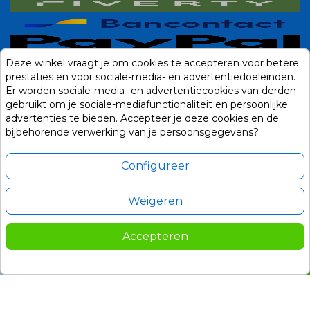
Deze winkel vraagt je om cookies te accepteren voor betere
prestaties en voor sociale-media- en advertentiedoeleinden.
Er worden sociale-media- en advertentiecookies van derden
gebruikt om je sociale-mediafunctionaliteit en persoonlijke
advertenties te bieden. Accepteer je deze cookies en de
bijbehorende verwerking van je persoonsgegevens?
Configureer
Weigeren
Alle prijzen zijn in Euro, inclusief BTW en andere heffingen en exclusief
eventuele verzendkosten.
Accepteren
© 2014-2026 Noviostores.nl. Alle rechten voorbehouden.
378,00
In winkelwagen

Update cookie voorkeuren