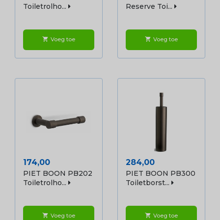
Toiletrolho...
Reserve Toi...
Voeg toe
Voeg toe
shopping_cart
shopping_cart
Prijs
Prijs
174,00
284,00
PIET BOON PB202
PIET BOON PB300
Toiletrolho...
Toiletborst...
Voeg toe
Voeg toe
shopping_cart
shopping_cart