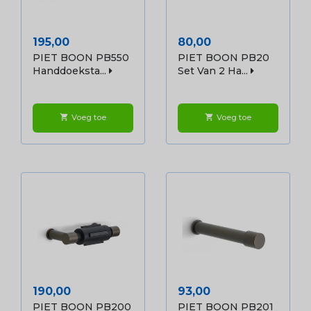
Prijs
Prijs
195,00
80,00
PIET BOON PB550
PIET BOON PB20
Handdoeksta...
Set Van 2 Ha...
Voeg toe
Voeg toe
shopping_cart
shopping_cart
Prijs
Prijs
190,00
93,00
PIET BOON PB200
PIET BOON PB201