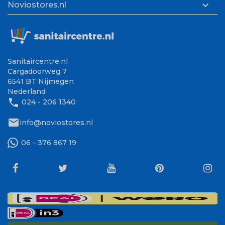

Noviostores.nl
Sanitaircentre.nl
Cargadoorweg 7
6541 BT Nijmegen
Nederland
phone
024 - 206 1340
mail
info@noviostores.nl
06 - 376 867 19