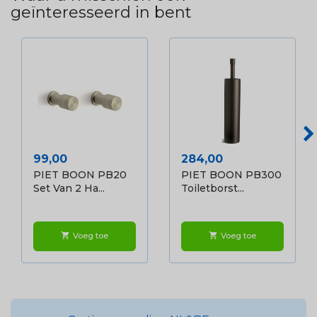
geïnteresseerd in bent
Prijs
Prijs
99,00
284,00
PIET BOON PB20
PIET BOON PB300
Set Van 2 Ha...
Toiletborst...
Voeg toe
Voeg toe
shopping_cart
shopping_cart