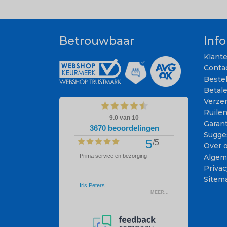
Betrouwbaar
Inf
Klant
Conta
Beste
Betal
Verze
Ruile
Garant
Sugge
Over 
Algem
Privac
Sitem