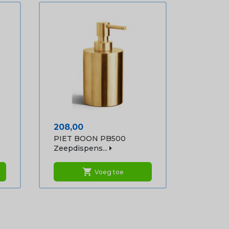
Prijs
208,00
PIET BOON PB500
Zeepdispens...
shopping_cart
Voeg toe