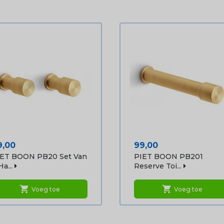
ijs
Prijs
9,00
99,00
IET BOON PB20 Set Van
PIET BOON PB201
Ha...
Reserve Toi...
shopping_cart
shopping_cart
Voeg toe
Voeg toe