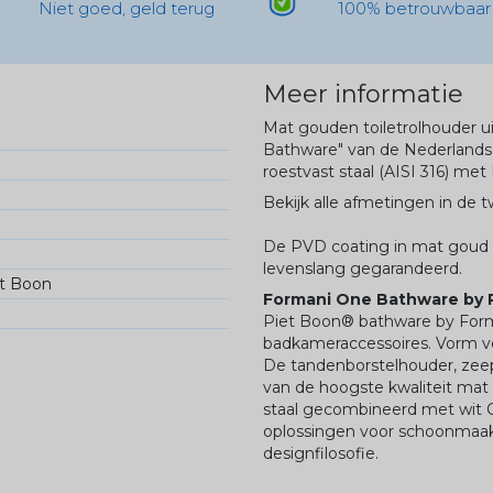
Niet goed, geld terug
100% betrouwbaar
Meer informatie
Mat gouden toiletrolhouder u
Bathware" van de Nederlands
roestvast staal (AISI 316) me
Bekijk alle afmetingen in de 
De PVD coating in mat goud z
levenslang gegarandeerd.
t Boon
Formani One Bathware by 
Piet Boon® bathware by Forma
badkameraccessoires. Vorm volg
De tandenborstelhouder, zeep
van de hoogste kwaliteit mat r
staal gecombineerd met wit C
oplossingen voor schoonmaak
designfilosofie.