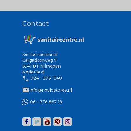
Contact
Sanitaircentre.nl
Cargadoorweg 7
6541 BT Nijmegen
Nederland
phone
024 - 206 1340
mail
info@noviostores.nl
06 - 376 867 19