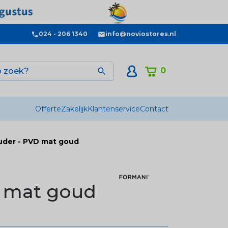
024 - 206 1340
info@noviostores.nl
0

Offerte
Zakelijk
Klantenservice
Contact
uder - PVD mat goud
D mat goud