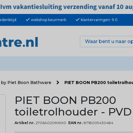
check
check
edenktijd
webshop keurmerk
klantervaringen: 9.0
by Piet Boon Bathware
PIET BOON PB200 toiletrolho
PIET BOON PB200
toiletrolhouder - PV
Artikel nr.
2706A020IMXX0
EAN nr.
8718009430484