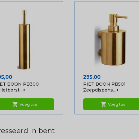
ijs
Prijs
95,00
295,00
IET BOON PB300
PIET BOON PB501
iletborst...
Zeepdispens...
shopping_cart
shopping_cart
Voeg toe
Voeg toe
esseerd in bent