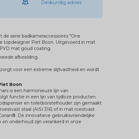
Deskundig advies
it de serie badkameraccessoires "One
e topdesigner Piet Boon. Uitgevoerd in mat
t PVD mat goud coating.
tweede afbeelding.
orgt voor een extreme slijtvastheid en wordt
Piet Boon
ni is een harmonieuze lijn van
t functie in een lijn van tijdloze producten.
dispenser en toiletborstelhouder zijn gemaakt
oestvast staal (AISI 316) of in mat roestvast
orian®. De innovatieve gebruiksvriendelijke
 en onderhoud zijn verankerd in onze