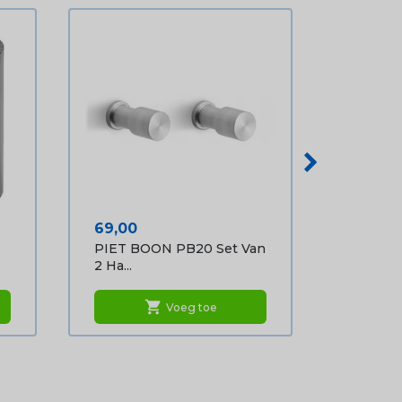
Prijs
69,00
PIET BOON PB20 Set Van
2 Ha...
shopping_cart
Voeg toe