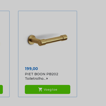
Prijs
199,00
PIET BOON PB202
Toiletrolho...
shopping_cart
Voeg toe