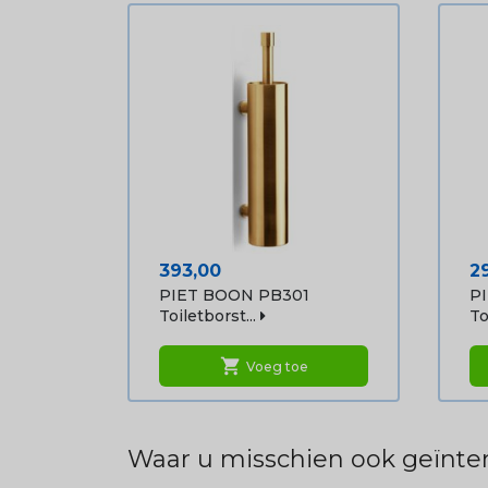
Prijs
Pr
393,00
2
PIET BOON PB301
P
Toiletborst...
To
shopping_cart
Voeg toe
Waar u misschien ook geïnter