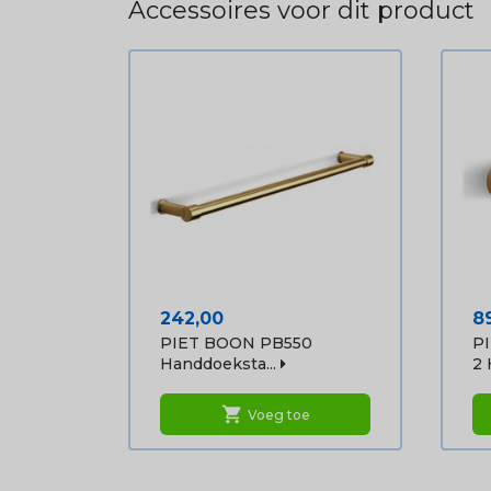
Accessoires voor dit product
Prijs
Pr
242,00
8
PIET BOON PB550
P
Handdoeksta...
2 
shopping_cart
Voeg toe