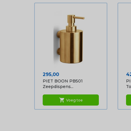
Prijs
Pr
295,00
4
PIET BOON PB501
P
Zeepdispens...
To
shopping_cart
Voeg toe