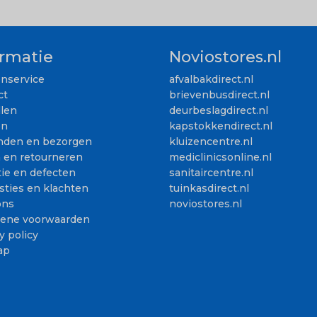
ormatie
Noviostores.nl
enservice
afvalbakdirect.nl
ct
brievenbusdirect.nl
llen
deurbeslagdirect.nl
en
kapstokkendirect.nl
nden en bezorgen
kluizencentre.nl
n en retourneren
mediclinicsonline.nl
ie en defecten
sanitaircentre.nl
sties en klachten
tuinkasdirect.nl
ons
noviostores.nl
ene voorwaarden
y policy
ap