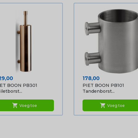
ijs
Prijs
29,00
178,00
IET BOON PB301
PIET BOON PB101
iletborst...
Tandenborst...
shopping_cart
shopping_cart
Voeg toe
Voeg toe