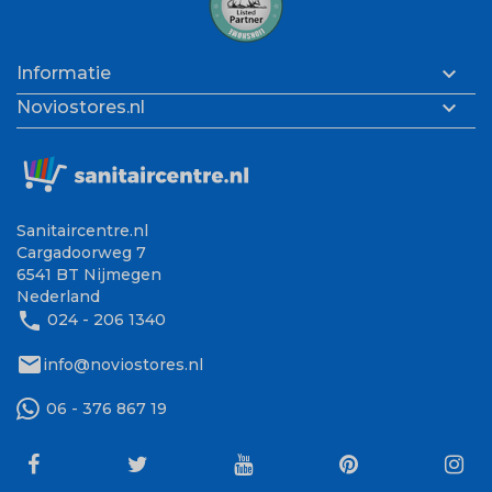

Informatie

Noviostores.nl
Sanitaircentre.nl
Cargadoorweg 7
6541 BT Nijmegen
Nederland
phone
024 - 206 1340
mail
info@noviostores.nl
06 - 376 867 19