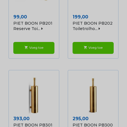
Prijs
Prijs
99,00
199,00
PIET BOON PB201
PIET BOON PB202
Reserve Toi...
Toiletrolho...
Voeg toe
Voeg toe
shopping_cart
shopping_cart
Prijs
Prijs
393,00
295,00
PIET BOON PB301
PIET BOON PB300