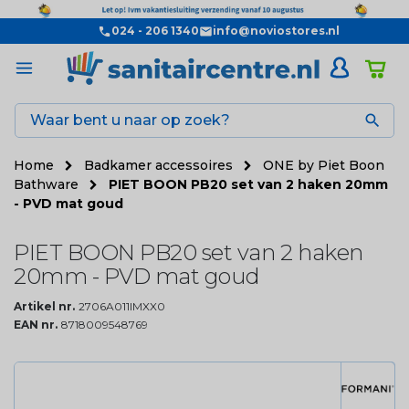
024 - 206 1340
info@noviostores.nl

Home
Badkamer accessoires
ONE by Piet Boon
Bathware
PIET BOON PB20 set van 2 haken 20mm
- PVD mat goud
PIET BOON PB20 set van 2 haken
20mm - PVD mat goud
Artikel nr.
2706A011IMXX0
EAN nr.
8718009548769