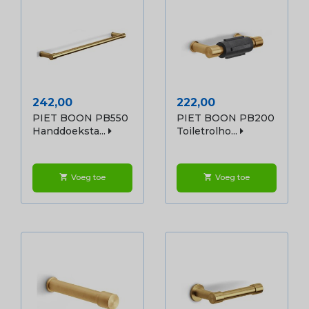
Prijs
Prijs
242,00
222,00
PIET BOON PB550
PIET BOON PB200
Handdoeksta...
Toiletrolho...
Voeg toe
Voeg toe
shopping_cart
shopping_cart