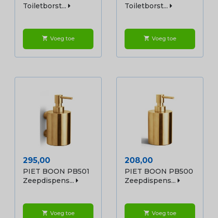
Toiletborst...
Toiletborst...
Voeg toe
Voeg toe
shopping_cart
shopping_cart
Prijs
Prijs
295,00
208,00
PIET BOON PB501
PIET BOON PB500
Zeepdispens...
Zeepdispens...
Voeg toe
Voeg toe
shopping_cart
shopping_cart