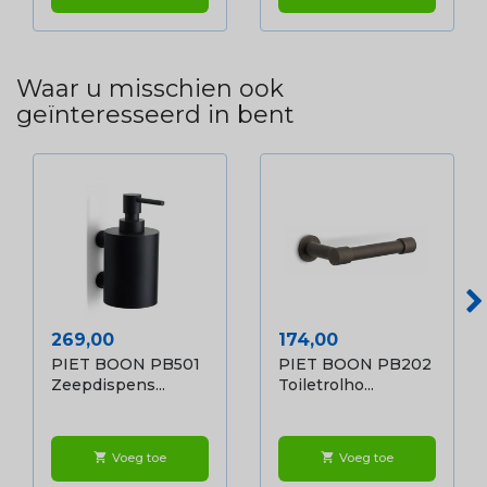
Waar u misschien ook
geïnteresseerd in bent
Prijs
Prijs
269,00
174,00
PIET BOON PB501
PIET BOON PB202
Zeepdispens...
Toiletrolho...
Voeg toe
Voeg toe
shopping_cart
shopping_cart