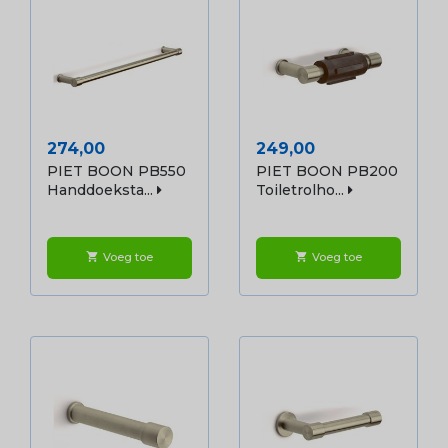
Prijs
Prijs
274,00
249,00
PIET BOON PB550
PIET BOON PB200
Handdoeksta...
Toiletrolho...
Voeg toe
Voeg toe
shopping_cart
shopping_cart