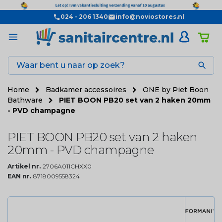
024 - 206 1340
info@noviostores.nl

Home
Badkamer accessoires
ONE by Piet Boon
Bathware
PIET BOON PB20 set van 2 haken 20mm
- PVD champagne
PIET BOON PB20 set van 2 haken
20mm - PVD champagne
Artikel nr.
2706A011CHXX0
EAN nr.
8718009558324