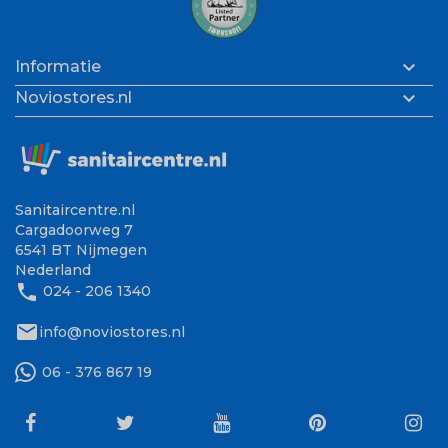

Informatie

Noviostores.nl
Sanitaircentre.nl
Cargadoorweg 7
6541 BT Nijmegen
Nederland
phone
024 - 206 1340
mail
info@noviostores.nl
06 - 376 867 19