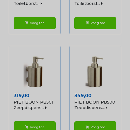
Toiletborst...
Toiletborst...
Voeg toe
Voeg toe
shopping_cart
shopping_cart
Prijs
Prijs
319,00
349,00
PIET BOON PB501
PIET BOON PB500
Zeepdispens...
Zeepdispens...
Voeg toe
Voeg toe
shopping_cart
shopping_cart