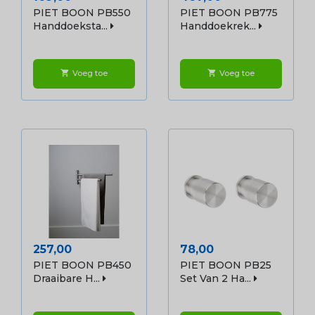
PIET BOON PB550
PIET BOON PB775
Handdoeksta...
Handdoekrek...
Voeg toe
Voeg toe
shopping_cart
shopping_cart
Prijs
Prijs
257,00
78,00
PIET BOON PB450
PIET BOON PB25
Draaibare H...
Set Van 2 Ha...