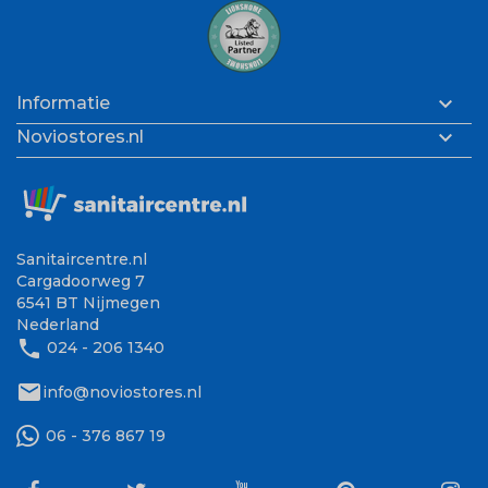

Informatie

Noviostores.nl
Sanitaircentre.nl
Cargadoorweg 7
6541 BT Nijmegen
Nederland
phone
024 - 206 1340
mail
info@noviostores.nl
06 - 376 867 19