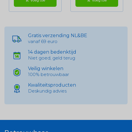
Voeg toe
Voeg toe
shopping_cart
shopping_cart
Gratis verzending NL&BE
vanaf 69 euro
14 dagen bedenktijd
Niet goed, geld terug
Veilig winkelen
100% betrouwbaar
Kwaliteitsproducten
Deskundig advies