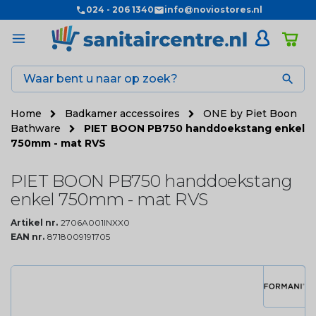
024 - 206 1340
info@noviostores.nl

Home
Badkamer accessoires
ONE by Piet Boon
Bathware
PIET BOON PB750 handdoekstang enkel
750mm - mat RVS
PIET BOON PB750 handdoekstang
enkel 750mm - mat RVS
Artikel nr.
2706A001INXX0
EAN nr.
8718009191705