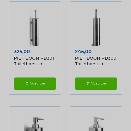
Prijs
Prijs
325,00
245,00
PIET BOON PB301
PIET BOON PB300
Toiletborst...
Toiletborst...
Voeg toe
Voeg toe
shopping_cart
shopping_cart