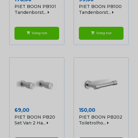
PIET BOON PB101
PIET BOON PB100
Tandenborst...
Tandenborst...
Voeg toe
Voeg toe
shopping_cart
shopping_cart
Prijs
Prijs
69,00
150,00
PIET BOON PB20
PIET BOON PB202
Set Van 2 Ha...
Toiletrolho...