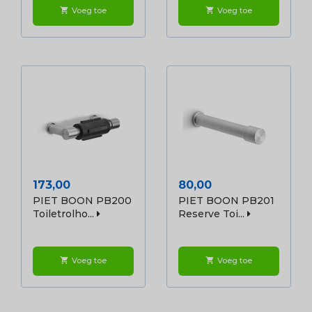
Voeg toe
Voeg toe
shopping_cart
shopping_cart
Prijs
Prijs
173,00
80,00
PIET BOON PB200
PIET BOON PB201
Toiletrolho...
Reserve Toi...
Voeg toe
Voeg toe
shopping_cart
shopping_cart