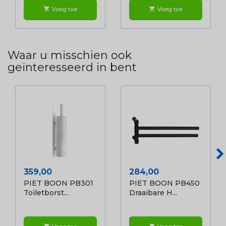
Voeg toe
Voeg toe
shopping_cart
shopping_cart
Waar u misschien ook
geïnteresseerd in bent
Prijs
Prijs
359,00
284,00
PIET BOON PB301
PIET BOON PB450
Toiletborst...
Draaibare H...