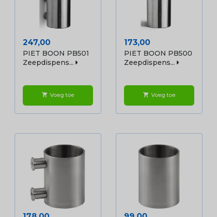
Prijs
Prijs
247,00
173,00
PIET BOON PB501
PIET BOON PB500
Zeepdispens...
Zeepdispens...
Voeg toe
Voeg toe
shopping_cart
shopping_cart
Prijs
Prijs
178,00
99,00