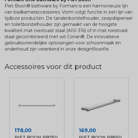
Piet Boon® bathware by Formani is een harmonieuze lijn
van badkameraccessoires. Vorm volgt functie in een lijn van
tijdloze producten. De tandenborstelhouder, zeepdispenser
en toiletborstelhouder zijn gemaakt van de hoogste
kwaliteit mat roestvast staal (AISI 316) of in mat roestvast
staal gecombineerd met wit Corian®. De innovatieve
gebruiksvriendelijke oplossingen voor schoonmaak en
onderhoud zijn verankerd in onze designfilosofie.
Accessoires voor dit product
Prijs
Prijs
178,00
169,00
PIET BOON PB750
PIET BOON PB550