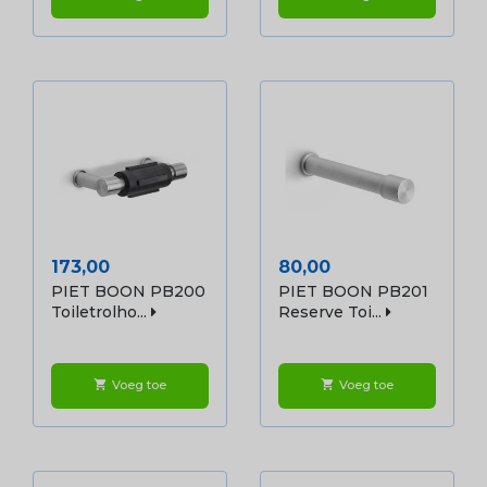
Prijs
Prijs
173,00
80,00
PIET BOON PB200
PIET BOON PB201
Toiletrolho...
Reserve Toi...
Voeg toe
Voeg toe
shopping_cart
shopping_cart