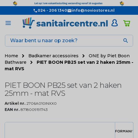
024 - 206 1340
info@noviostores.nl

Home
Badkamer accessoires
ONE by Piet Boon
Bathware
PIET BOON PB25 set van 2 haken 25mm -
mat RVS
PIET BOON PB25 set van 2 haken
25mm - mat RVS
Artikel nr.
2706A010INXX0
EAN nr.
8718009191743