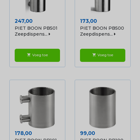
Prijs
Prijs
247,00
173,00
PIET BOON PB501
PIET BOON PB500
Zeepdispens...
Zeepdispens...
Voeg toe
Voeg toe
shopping_cart
shopping_cart
Prijs
Prijs
178,00
99,00