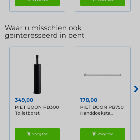
Waar u misschien ook
geïnteresseerd in bent
Prijs
Prijs
349,00
178,00
PIET BOON PB300
PIET BOON PB750
Toiletborst...
Handdoeksta...
Voeg toe
Voeg toe
shopping_cart
shopping_cart