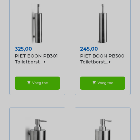
Prijs
Prijs
325,00
245,00
PIET BOON PB301
PIET BOON PB300
Toiletborst...
Toiletborst...
Voeg toe
Voeg toe
shopping_cart
shopping_cart