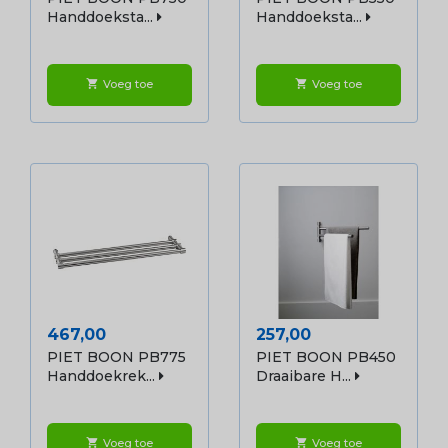
Handdoeksta...
Handdoeksta...
Voeg toe
Voeg toe
shopping_cart
shopping_cart
Prijs
Prijs
467,00
257,00
PIET BOON PB775
PIET BOON PB450
Handdoekrek...
Draaibare H...
Voeg toe
Voeg toe
shopping_cart
shopping_cart