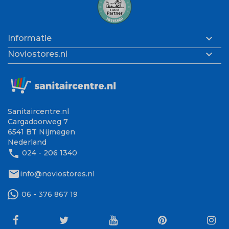

Informatie

Noviostores.nl
Sanitaircentre.nl
Cargadoorweg 7
6541 BT Nijmegen
Nederland
phone
024 - 206 1340
mail
info@noviostores.nl
06 - 376 867 19