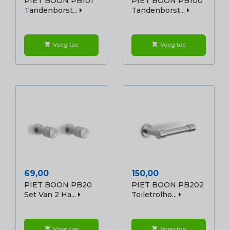
PIET BOON PB101
PIET BOON PB100
Tandenborst...
Tandenborst...
Voeg toe
Voeg toe
shopping_cart
shopping_cart
Prijs
Prijs
69,00
150,00
PIET BOON PB20
PIET BOON PB202
Set Van 2 Ha...
Toiletrolho...
Voeg toe
Voeg toe
shopping_cart
shopping_cart