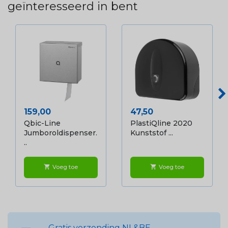
geïnteresseerd in bent
Prijs
Prijs
159,00
47,50
Qbic-Line
PlastiQline 2020
Jumboroldispenser.
Kunststof ...
..
Voeg toe
Voeg toe
shopping_cart
shopping_cart
Gratis verzending NL&BE