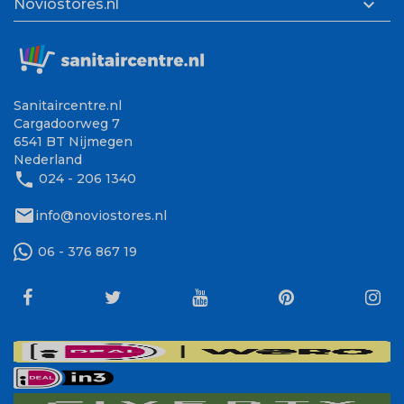

Noviostores.nl
Sanitaircentre.nl
Cargadoorweg 7
6541 BT Nijmegen
Nederland
phone
024 - 206 1340
mail
info@noviostores.nl
06 - 376 867 19