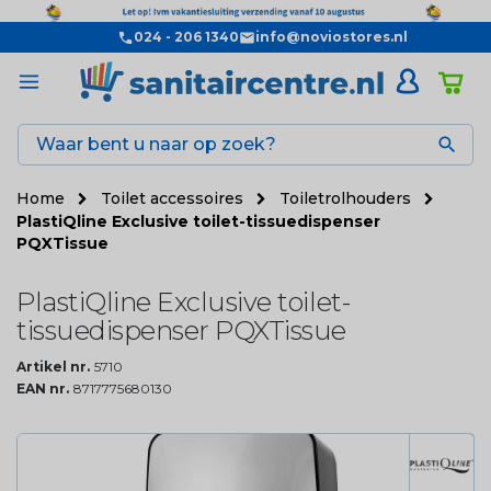
024 - 206 1340
info@noviostores.nl

Home
Toilet accessoires
Toiletrolhouders
PlastiQline Exclusive toilet-tissuedispenser
PQXTissue
PlastiQline Exclusive toilet-
tissuedispenser PQXTissue
Artikel nr.
5710
EAN nr.
8717775680130