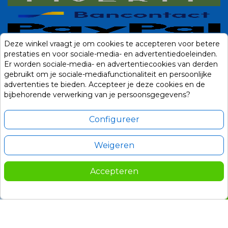
Deze winkel vraagt je om cookies te accepteren voor betere
prestaties en voor sociale-media- en advertentiedoeleinden.
Er worden sociale-media- en advertentiecookies van derden
gebruikt om je sociale-mediafunctionaliteit en persoonlijke
advertenties te bieden. Accepteer je deze cookies en de
bijbehorende verwerking van je persoonsgegevens?
Configureer
Weigeren
Alle prijzen zijn in Euro, inclusief BTW en andere heffingen en exclusief
eventuele verzendkosten.
Accepteren
© 2014-2026 Noviostores.nl. Alle rechten voorbehouden.
75,00
In winkelwagen

Update cookie voorkeuren