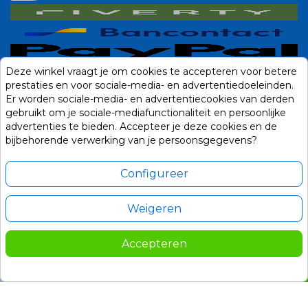
Deze winkel vraagt je om cookies te accepteren voor betere
prestaties en voor sociale-media- en advertentiedoeleinden.
Er worden sociale-media- en advertentiecookies van derden
gebruikt om je sociale-mediafunctionaliteit en persoonlijke
advertenties te bieden. Accepteer je deze cookies en de
bijbehorende verwerking van je persoonsgegevens?
Configureer
Weigeren
Alle prijzen zijn in Euro, inclusief BTW en andere heffingen en exclusief
eventuele verzendkosten.
Accepteren
© 2014-2026 Noviostores.nl. Alle rechten voorbehouden.
139,00
In winkelwagen

Update cookie voorkeuren