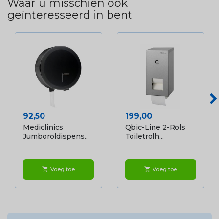
Waar u misschien ook
geïnteresseerd in bent
Prijs
Prijs
92,50
199,00
Mediclinics
Qbic-Line 2-Rols
Jumboroldispens...
Toiletrolh...
Voeg toe
Voeg toe
shopping_cart
shopping_cart