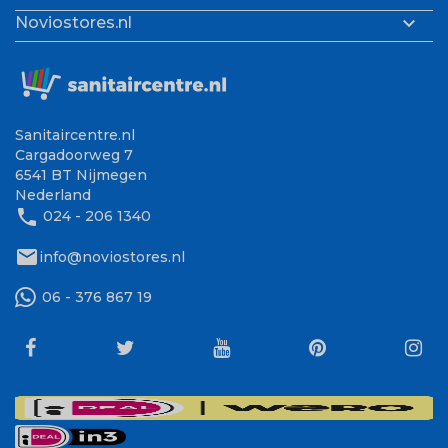

Noviostores.nl
Sanitaircentre.nl
Cargadoorweg 7
6541 BT Nijmegen
Nederland
phone
024 - 206 1340
mail
info@noviostores.nl
06 - 376 867 19