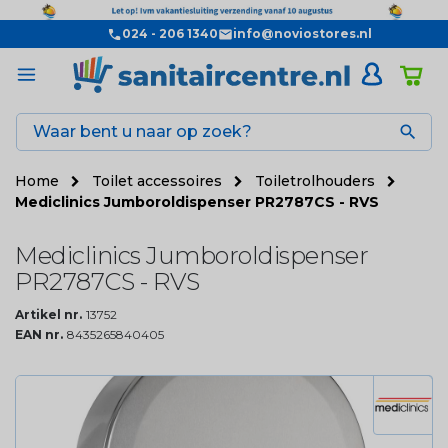
024 - 206 1340
info@noviostores.nl

Home
Toilet accessoires
Toiletrolhouders
Mediclinics Jumboroldispenser PR2787CS - RVS
Mediclinics Jumboroldispenser
PR2787CS - RVS
Artikel nr.
13752
EAN nr.
8435265840405