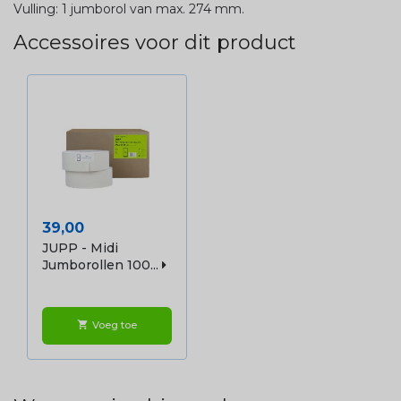
Vulling: 1 jumborol van max. 274 mm.
Accessoires voor dit product
Prijs
39,00
JUPP - Midi
Jumborollen 100...
Voeg toe
shopping_cart