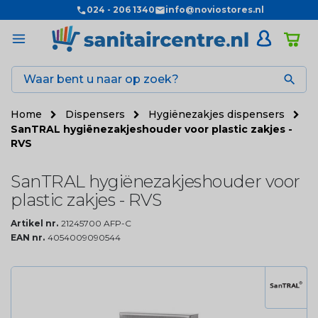
024 - 206 1340
info@noviostores.nl

Home
Dispensers
Hygiënezakjes dispensers
SanTRAL hygiënezakjeshouder voor plastic zakjes -
RVS
SanTRAL hygiënezakjeshouder voor
plastic zakjes - RVS
Artikel nr.
21245700 AFP-C
EAN nr.
4054009090544