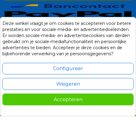
Deze winkel vraagt je om cookies te accepteren voor betere
prestaties en voor sociale-media- en advertentiedoeleinden.
Er worden sociale-media- en advertentiecookies van derden
gebruikt om je sociale-mediafunctionaliteit en persoonlijke
advertenties te bieden. Accepteer je deze cookies en de
bijbehorende verwerking van je persoonsgegevens?
Configureer
Weigeren
Alle prijzen zijn in Euro, inclusief BTW en andere heffingen en exclusief
eventuele verzendkosten.
Accepteren
© 2014-2026 Noviostores.nl. Alle rechten voorbehouden.
55,00
In winkelwagen

Update cookie voorkeuren