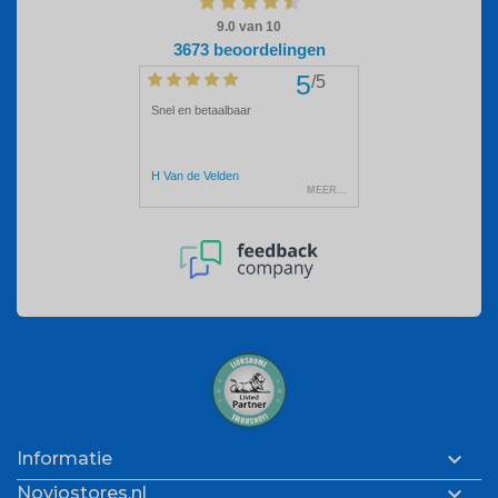

Informatie

Noviostores.nl