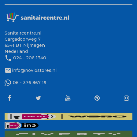
Sanitaircentre.nl
Cargadoorweg 7
6541 BT Nijmegen
Nederland
phone
024 - 206 1340
mail
info@noviostores.nl
06 - 376 867 19