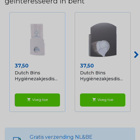
geïnteresseerd in bent
Prijs
Prijs
37,50
37,50
Dutch Bins
Dutch Bins
Hygiënezakjesdis...
Hygiënezakjesdis...
Voeg toe
Voeg toe
shopping_cart
shopping_cart
Gratis verzending NL&BE