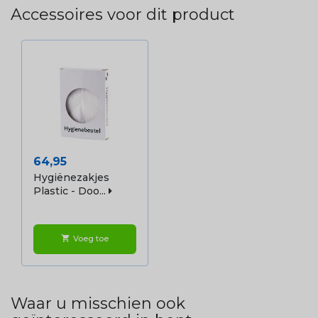
Accessoires voor dit product
Prijs
64,95
Hygiënezakjes
Plastic - Doo...
Voeg toe
shopping_cart
Waar u misschien ook