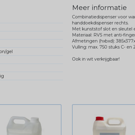
Meer informatie
Combinatiedispenser voor wa
handdoekdispenser rechts.
Met kunststof slot en sleutel
Materiaal: RVS met anti-finge
Afmetingen (hxbxd): 385x377
Vulling: max. 750 stuks C- e
on/gel
Ook in wit verkrijgbaar!
ig