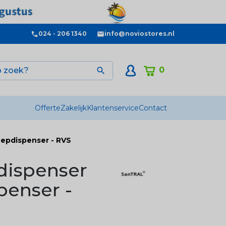
024 - 206 1340
info@noviostores.nl
0

Offerte
Zakelijk
Klantenservice
Contact
epdispenser - RVS
dispenser
penser -