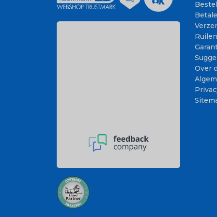
Beste
Betal
Verze
Ruile
Garant
Sugge
Over 
Algem
Privac
Sitem