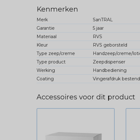
Kenmerken
Merk
SanTRAL
Garantie
5 jaar
Materiaal
RVS
Kleur
RVS geborsteld
Type zeep/creme
Handzeep/creme/loti
Type product
Zeepdispenser
Werking
Handbediening
Coating
Vingerafdruk bestend
Accessoires voor dit product