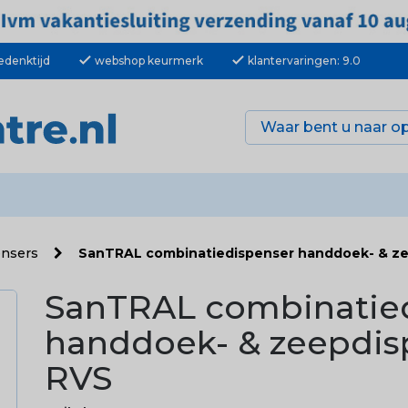
check
check
edenktijd
webshop keurmerk
klantervaringen: 9.0
ensers
SanTRAL combinatiedispenser handdoek- & ze
SanTRAL combinatie
handdoek- & zeepdis
RVS