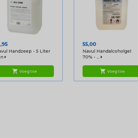
ijs
Prijs
,95
55,00
vul Handzeep - 5 Liter
Navul Handalcoholgel
an
70% - ...
shopping_cart
shopping_cart
Voeg toe
Voeg toe