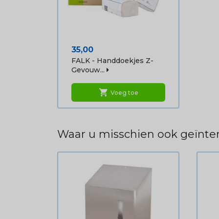
Prijs
35,00
FALK - Handdoekjes Z-
Gevouw...
shopping_cart
Voeg toe
Waar u misschien ook geïnter