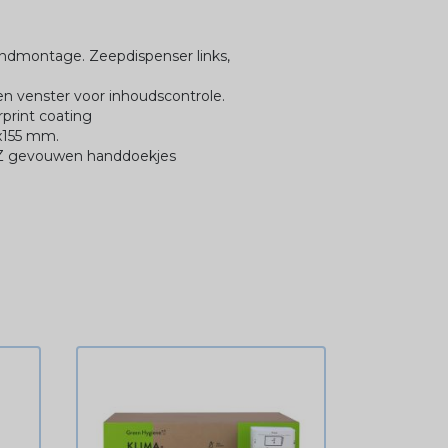
ndmontage. Zeepdispenser links,
 en venster voor inhoudscontrole.
rprint coating
x155 mm.
n Z gevouwen handdoekjes