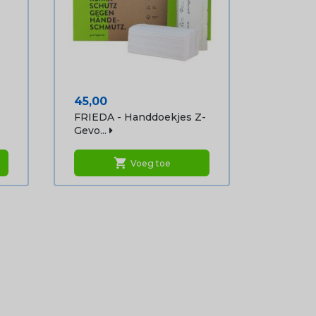
Prijs
45,00
FRIEDA - Handdoekjes Z-
Gevo...
shopping_cart
Voeg toe