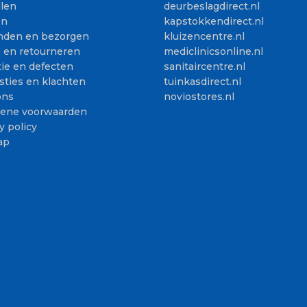
llen
deurbeslagdirect.nl
en
kapstokkendirect.nl
nden en bezorgen
kluizencentre.nl
n en retourneren
mediclinicsonline.nl
ie en defecten
sanitaircentre.nl
sties en klachten
tuinkasdirect.nl
ons
noviostores.nl
ene voorwaarden
y policy
ap