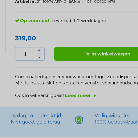
Artikel nr.
21410974 AFP-C
EAN nr.
4054009204675
Op voorraad
Levertijd:
1-2 werkdagen
319,00
In winkelwagen

Combinatiedispenser voor wandmontage. Zeepdispenser l
Met kunststof slot en sleutel en venster voor inhoudscont
Lees meer
Ook in wit verkrijgbaar!
play_arrow
14 dagen bedenktijd
Veilig winkelen
Niet goed, geld terug
100% betrouwbaar