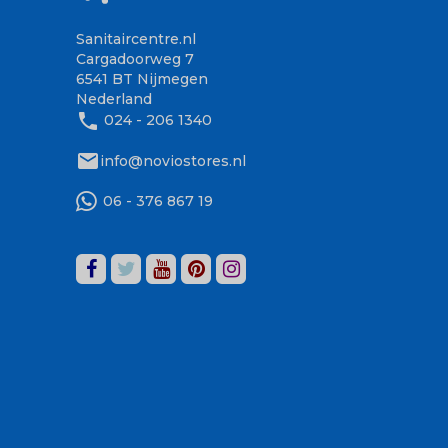
Sanitaircentre.nl
Cargadoorweg 7
6541 BT Nijmegen
Nederland
phone
024 - 206 1340
mail
info@noviostores.nl
06 - 376 867 19