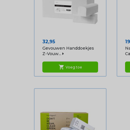
Prijs
Pr
32,95
19
Gevouwen Handdoekjes
Na
Z-Vouw...
C
shopping_cart
Voeg toe