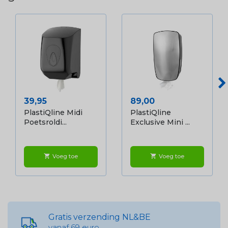
Prijs
Prijs
39,95
89,00
PlastiQline Midi
PlastiQline
Poetsroldi...
Exclusive Mini ...
Voeg toe
Voeg toe
shopping_cart
shopping_cart
Gratis verzending NL&BE
vanaf 69 euro