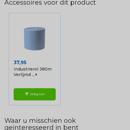
Accessoires voor dit product
Prijs
37,95
Industrierol 380m
Verlijmd ...
Voeg toe
shopping_cart
Waar u misschien ook
geïnteresseerd in bent