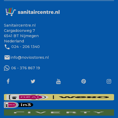
Sanitaircentre.nl
Cargadoorweg 7
6541 BT Nijmegen
Nederland
phone
024 - 206 1340
mail
info@noviostores.nl
06 - 376 867 19