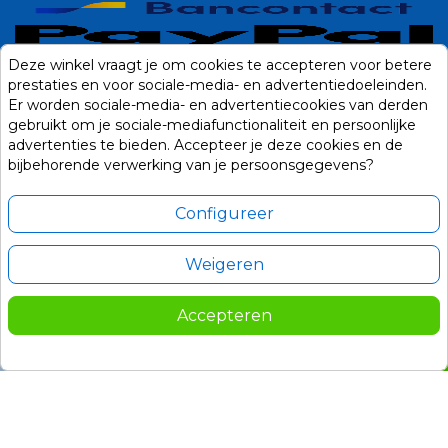
Deze winkel vraagt je om cookies te accepteren voor betere
prestaties en voor sociale-media- en advertentiedoeleinden.
Er worden sociale-media- en advertentiecookies van derden
gebruikt om je sociale-mediafunctionaliteit en persoonlijke
advertenties te bieden. Accepteer je deze cookies en de
bijbehorende verwerking van je persoonsgegevens?
Configureer
Weigeren
Alle prijzen zijn in Euro, inclusief BTW en andere heffingen en exclusief
eventuele verzendkosten.
Accepteren
© 2014-2026 Noviostores.nl. Alle rechten voorbehouden.
45,00
In winkelwagen

Update cookie voorkeuren