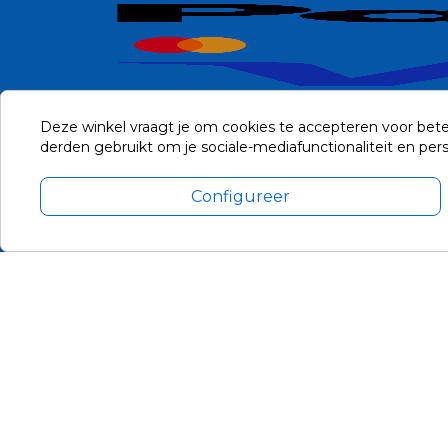
Deze winkel vraagt je om cookies te accepteren voor bete
derden gebruikt om je sociale-mediafunctionaliteit en pe
Configureer
Alle prijzen zijn in Euro, inclusief BTW en andere heffingen en 
Update cookie voorkeuren