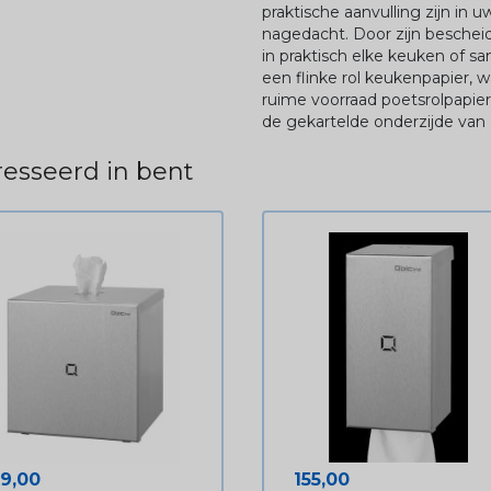
praktische aanvulling zijn in 
nagedacht. Door zijn bescheid
in praktisch elke keuken of sa
een flinke rol keukenpapier, w
ruime voorraad poetsrolpapier
de gekartelde onderzijde van 
esseerd in bent
ijs
Prijs
19,00
155,00