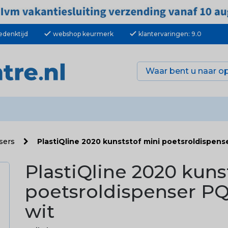
check
check
edenktijd
webshop keurmerk
klantervaringen: 9.0
nsers
PlastiQline 2020 kunststof mini poetsroldispens
PlastiQline 2020 kuns
poetsroldispenser PQ
wit