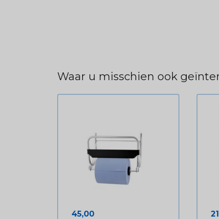
Waar u misschien ook geïnter
Prijs
Pr
45,00
2