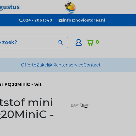
024 - 206 1340
info@noviostores.nl
0

Offerte
Zakelijk
Klantenservice
Contact
er PQ20MiniC - wit
tstof mini
20MiniC -