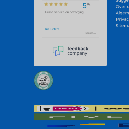
Sugge
Over 
Algem
Privac
Sitem