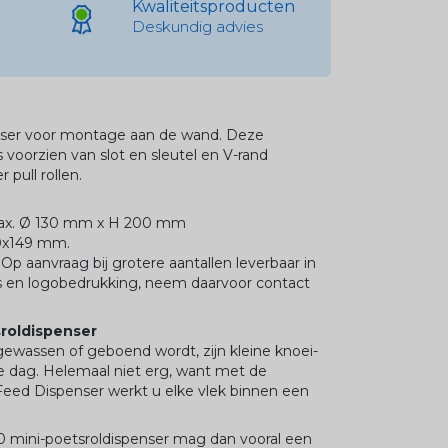
Kwaliteitsproducten
Deskundig advies
enser voor montage aan de wand. Deze
s voorzien van slot en sleutel en V-rand
 pull rollen.
 max. Ø 130 mm x H 200 mm
60x149 mm.
 Op aanvraag bij grotere aantallen leverbaar in
rs en logobedrukking, neem daarvoor contact
sroldispenser
gewassen of geboend wordt, zijn kleine knoei-
e dag. Helemaal niet erg, want met de
Feed Dispenser werkt u elke vlek binnen een
 mini-poetsroldispenser mag dan vooral een