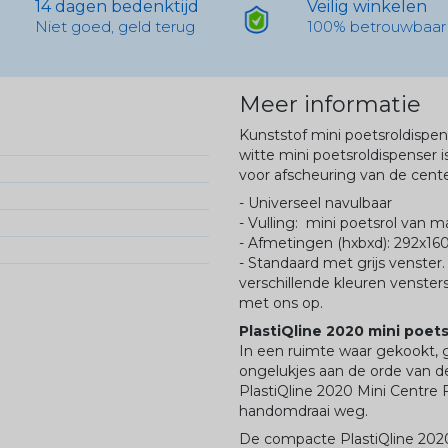
14 dagen bedenktijd
Veilig winkelen
Niet goed, geld terug
100% betrouwbaar
Meer informatie
Kunststof mini poetsroldisp
witte mini poetsroldispenser i
voor afscheuring van de center
- Universeel navulbaar
- Vulling: mini poetsrol van
- Afmetingen (hxbxd): 292x1
- Standaard met grijs venster.
verschillende kleuren venste
met ons op.
PlastiQline 2020 mini poet
In een ruimte waar gekookt, 
ongelukjes aan de orde van d
PlastiQline 2020 Mini Centre 
handomdraai weg.
De compacte PlastiQline 2020