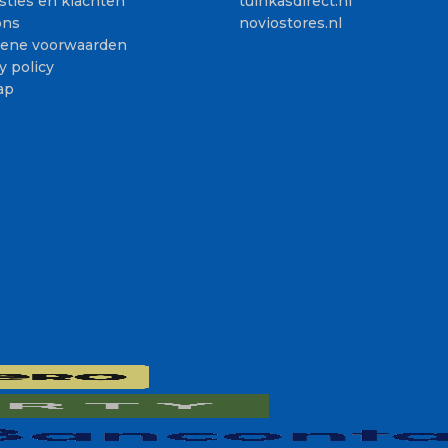
sties en klachten
tuinkasdirect.nl
ons
noviostores.nl
ene voorwaarden
y policy
ap