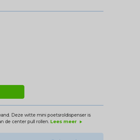
nd. Deze witte mini poetsroldispenser is
Lees meer
n de center pull rollen.
play_arrow