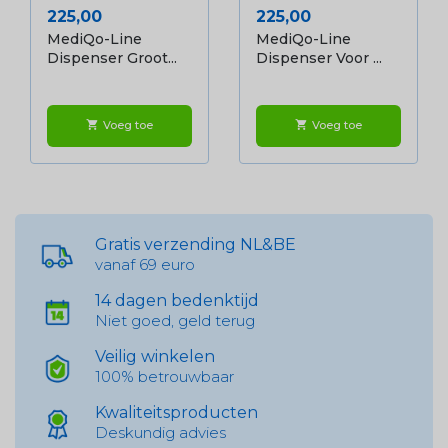
Prijs
Prijs
225,00
225,00
MediQo-Line
MediQo-Line
Dispenser Groot...
Dispenser Voor ...
Voeg toe
Voeg toe
shopping_cart
shopping_cart
Gratis verzending NL&BE
vanaf 69 euro
14 dagen bedenktijd
Niet goed, geld terug
Veilig winkelen
100% betrouwbaar
Kwaliteitsproducten
Deskundig advies