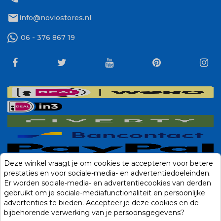
mail
info@noviostores.nl
06 - 376 867 19
Deze winkel vraagt je om cookies te accepteren voor betere
prestaties en voor sociale-media- en advertentiedoeleinden.
Er worden sociale-media- en advertentiecookies van derden
gebruikt om je sociale-mediafunctionaliteit en persoonlijke
advertenties te bieden. Accepteer je deze cookies en de
bijbehorende verwerking van je persoonsgegevens?