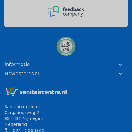

Informatie

Noviostores.nl
Sanitaircentre.nl
Cargadoorweg 7
6541 BT Nijmegen
Nederland
phone
024 - 206 1340