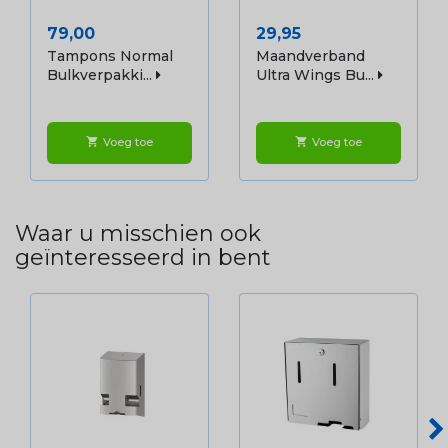
Prijs
Prijs
79,00
29,95
Tampons Normal
Maandverband
Bulkverpakki...
Ultra Wings Bu...
Voeg toe
Voeg toe
shopping_cart
shopping_cart
Waar u misschien ook
geïnteresseerd in bent