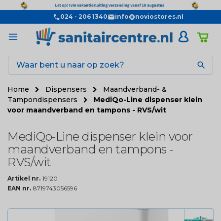
024 - 206 1340
info@noviostores.nl

Home
Dispensers
Maandverband- &
Tampondispensers
MediQo-Line dispenser klein
voor maandverband en tampons - RVS/wit
MediQo-Line dispenser klein voor
maandverband en tampons -
RVS/wit
Artikel nr.
19120
EAN nr.
8719743056596