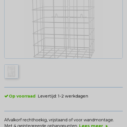
Op voorraad
Levertijd:
1-2 werkdagen
Afvalkorf rechthoekig, vrijstaand of voor wandmontage.
Lees meer
Met 4 geïntegreerde ophangpunten.
play_arrow