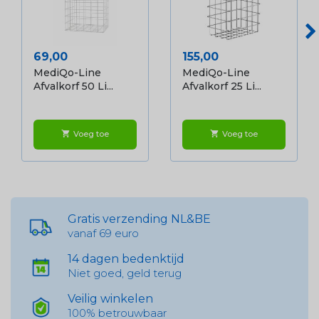
Prijs
Prijs
69,00
155,00
MediQo-Line
MediQo-Line
Afvalkorf 50 Li...
Afvalkorf 25 Li...
Voeg toe
Voeg toe
shopping_cart
shopping_cart
Gratis verzending NL&BE
vanaf 69 euro
14 dagen bedenktijd
Niet goed, geld terug
Veilig winkelen
100% betrouwbaar