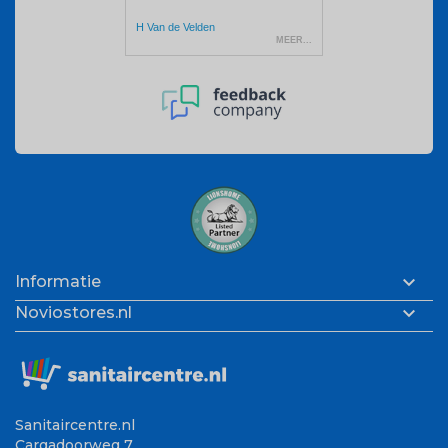

Informatie

Noviostores.nl
Sanitaircentre.nl
Cargadoorweg 7