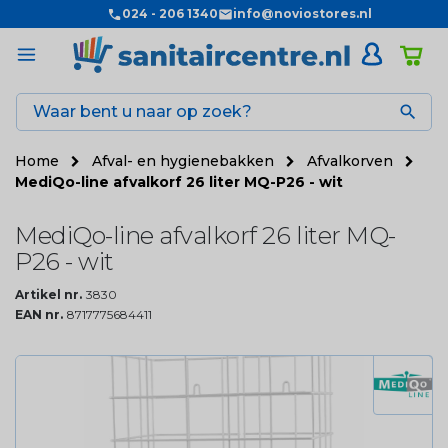
024 - 206 1340
info@noviostores.nl

Home
Afval- en hygienebakken
Afvalkorven
MediQo-line afvalkorf 26 liter MQ-P26 - wit
MediQo-line afvalkorf 26 liter MQ-
P26 - wit
Artikel nr.
3830
EAN nr.
8717775684411