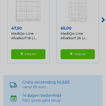
Prijs
Prijs
47,50
65,00
MediQo-Line
MediQo-Line
Afvalkorf 18 Li...
Afvalkorf 26 Li...
Voeg toe
Voeg toe
shopping_cart
shopping_cart
Gratis verzending NL&BE
vanaf 69 euro
14 dagen bedenktijd
Niet goed, geld terug