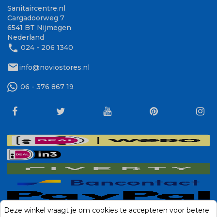
Sanitaircentre.nl
Cargadoorweg 7
6541 BT Nijmegen
Nederland
phone
024 - 206 1340
mail
info@noviostores.nl
06 - 376 867 19
Deze winkel vraagt je om cookies te accepteren voor betere