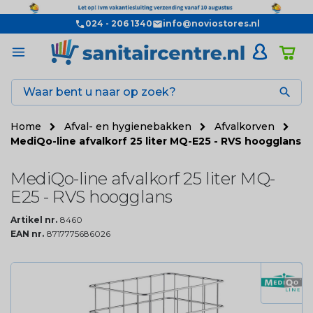
024 - 206 1340
info@noviostores.nl

Home
Afval- en hygienebakken
Afvalkorven
MediQo-line afvalkorf 25 liter MQ-E25 - RVS hoogglans
MediQo-line afvalkorf 25 liter MQ-
E25 - RVS hoogglans
Artikel nr.
8460
EAN nr.
8717775686026