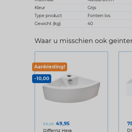
Kleur
Grijs
Type product
Fontein los
Gewicht (kg)
40
Waar u misschien ook geïnter
Aanbieding!
-10,00
Normale prijs
Prijs
Pr
49,95
7
59,95
Di
Differnz Hera