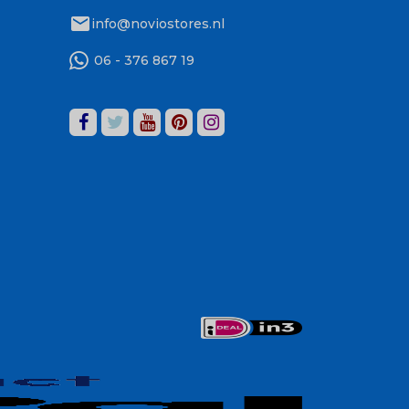
mail
info@noviostores.nl
06 - 376 867 19