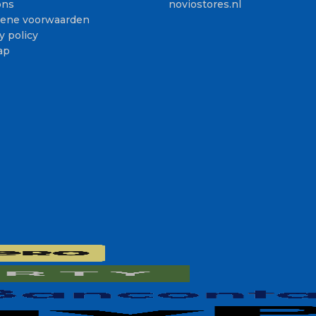
ons
noviostores.nl
ene voorwaarden
y policy
ap