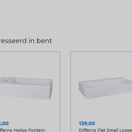
esseerd in bent
ijs
Prijs
5,00
139,00
ffernz Helios Fontein
Differnz Flat Small Losse