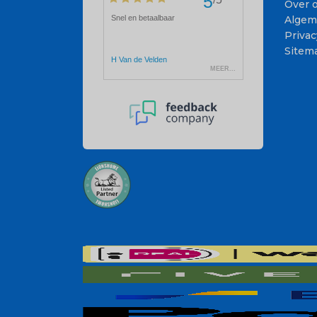
Over 
Algem
Privac
Sitem