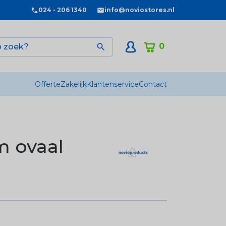
024 - 206 1340
info@noviostores.nl
0

Offerte
Zakelijk
Klantenservice
Contact
 ovaal