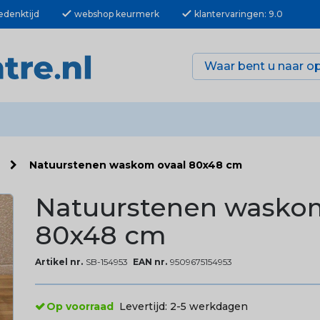
check
check
edenktijd
webshop keurmerk
klantervaringen: 9.0
n
Natuurstenen waskom ovaal 80x48 cm
Natuurstenen waskom
80x48 cm
Artikel nr.
SB-154953
EAN nr.
9509675154953
Op voorraad
Levertijd:
2-5 werkdagen