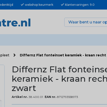
check
check
edenktijd
webshop keurmerk
klantervaringen: 9.0
mpleet
Differnz Flat fonteinset keramiek - kraan recht
Differnz Flat fonteins
keramiek - kraan rech
zwart
Artikel nr.
38.400.01
EAN nr.
8712793558973