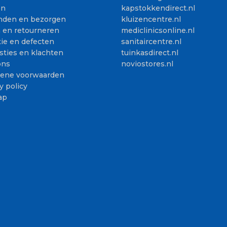
en
kapstokkendirect.nl
nden en bezorgen
kluizencentre.nl
n en retourneren
mediclinicsonline.nl
ie en defecten
sanitaircentre.nl
sties en klachten
tuinkasdirect.nl
ons
noviostores.nl
ene voorwaarden
y policy
ap