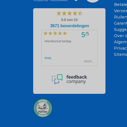
Betal
Verze
Ruile
Garant
Sugge
Over 
Algem
Privac
Sitem