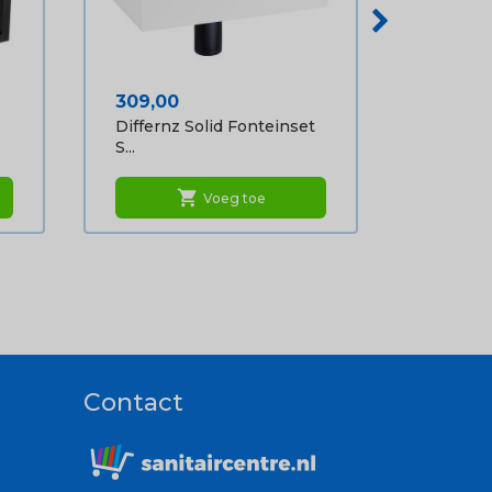
Prijs
309,00
Differnz Solid Fonteinset
S...
shopping_cart
Voeg toe
Contact