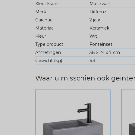
Kleur kraan
Mat zwart
Merk
Differnz
Garantie
2 jaar
Materiaal
Keramiek
Kleur
Wit
Type product
Fonteinset
Afmetingen
38 x 24 x 7 cm
Gewicht (kg)
6.3
Waar u misschien ook geïnter