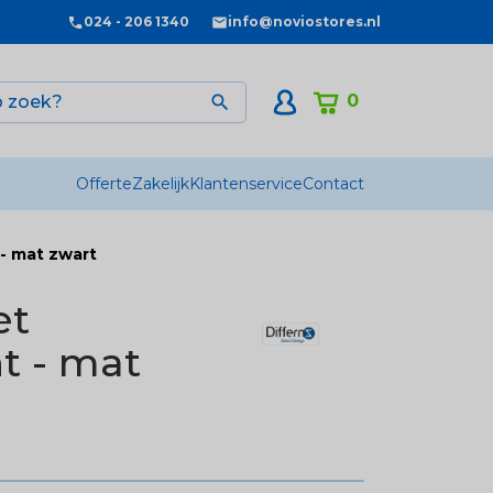
024 - 206 1340
info@noviostores.nl
0

Offerte
Zakelijk
Klantenservice
Contact
 - mat zwart
et
t - mat