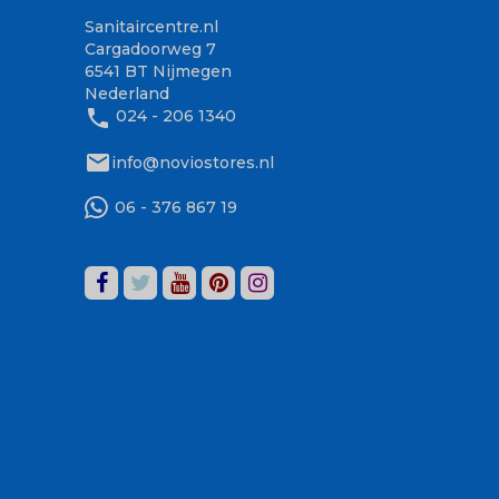
Sanitaircentre.nl
Cargadoorweg 7
6541 BT Nijmegen
Nederland
phone
024 - 206 1340
mail
info@noviostores.nl
06 - 376 867 19