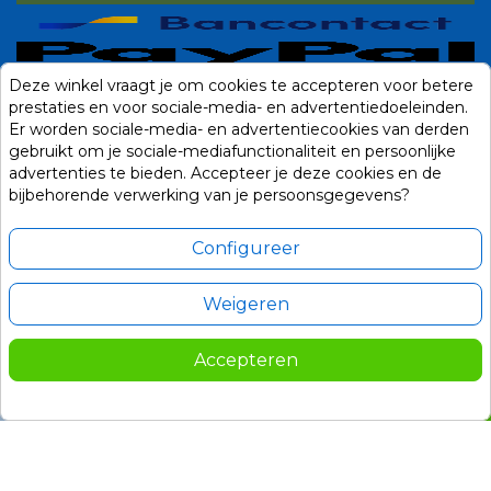
Deze winkel vraagt je om cookies te accepteren voor betere
prestaties en voor sociale-media- en advertentiedoeleinden.
Er worden sociale-media- en advertentiecookies van derden
gebruikt om je sociale-mediafunctionaliteit en persoonlijke
advertenties te bieden. Accepteer je deze cookies en de
bijbehorende verwerking van je persoonsgegevens?
Configureer
Weigeren
Alle prijzen zijn in Euro, inclusief BTW en andere heffingen en exclusief
eventuele verzendkosten.
Accepteren
© 2014-2026 Noviostores.nl. Alle rechten voorbehouden.
165,00
In winkelwagen

Update cookie voorkeuren