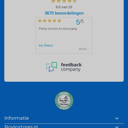

Informatie

Noviostores.nl