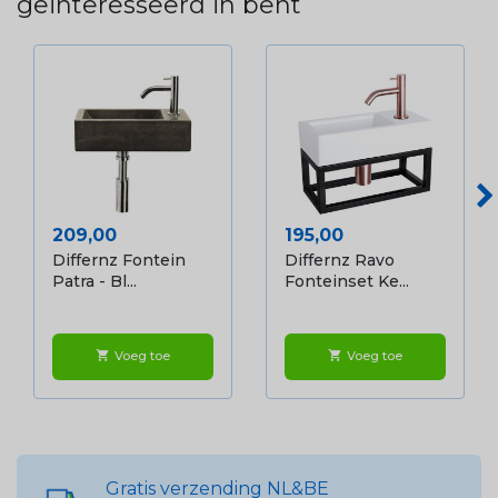
geïnteresseerd in bent
Prijs
Prijs
209,00
195,00
Differnz Fontein
Differnz Ravo
Patra - Bl...
Fonteinset Ke...
Voeg toe
Voeg toe
shopping_cart
shopping_cart
Gratis verzending NL&BE