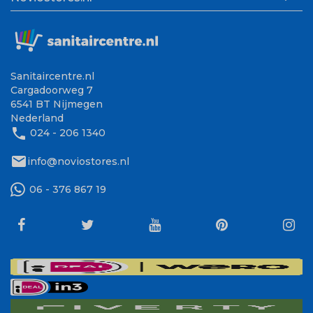
Sanitaircentre.nl
Cargadoorweg 7
6541 BT Nijmegen
Nederland
phone
024 - 206 1340
mail
info@noviostores.nl
06 - 376 867 19