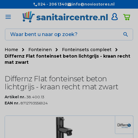
024 - 206 1340
info@noviostores.nl

Home
Fonteinen
Fonteinsets compleet
Differnz Flat fonteinset beton lichtgrijs - kraan recht
mat zwart
Differnz Flat fonteinset beton
lichtgrijs - kraan recht mat zwart
Artikel nr.
38.400.13
EAN nr.
8712793556924