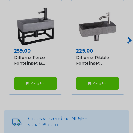
Prijs
Prijs
259,00
229,00
Differnz Force
Differnz Ribble
Fonteinset B...
Fonteinset ...
Voeg toe
Voeg toe
shopping_cart
shopping_cart
Gratis verzending NL&BE
vanaf 69 euro