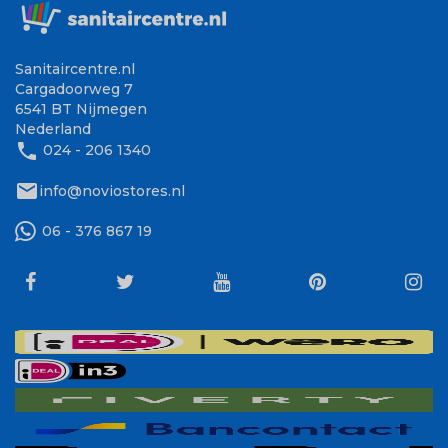
Sanitaircentre.nl
Cargadoorweg 7
6541 BT Nijmegen
Nederland
phone
024 - 206 1340
mail
info@noviostores.nl
06 - 376 867 19