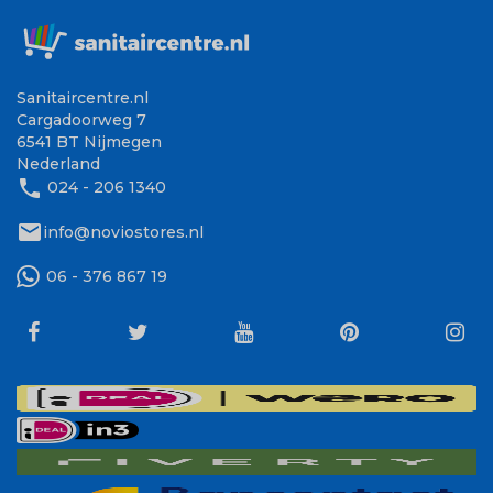
Sanitaircentre.nl
Cargadoorweg 7
6541 BT Nijmegen
Nederland
phone
024 - 206 1340
mail
info@noviostores.nl
06 - 376 867 19