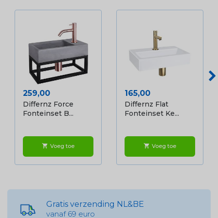
Prijs
Prijs
259,00
165,00
Differnz Force
Differnz Flat
Fonteinset B...
Fonteinset Ke...
Voeg toe
Voeg toe
shopping_cart
shopping_cart
Gratis verzending NL&BE
vanaf 69 euro