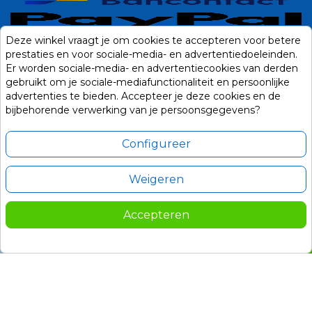
Deze winkel vraagt je om cookies te accepteren voor betere
prestaties en voor sociale-media- en advertentiedoeleinden.
Er worden sociale-media- en advertentiecookies van derden
gebruikt om je sociale-mediafunctionaliteit en persoonlijke
advertenties te bieden. Accepteer je deze cookies en de
bijbehorende verwerking van je persoonsgegevens?
Configureer
Weigeren
Alle prijzen zijn in Euro, inclusief BTW en andere heffingen en exclusief
eventuele verzendkosten.
Accepteren
© 2014-2026 Noviostores.nl. Alle rechten voorbehouden.
179,00
In winkelwagen

Update cookie voorkeuren