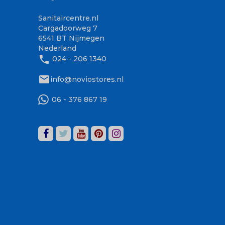
Sanitaircentre.nl
Cargadoorweg 7
6541 BT Nijmegen
Nederland
phone
024 - 206 1340
mail
info@noviostores.nl
06 - 376 867 19