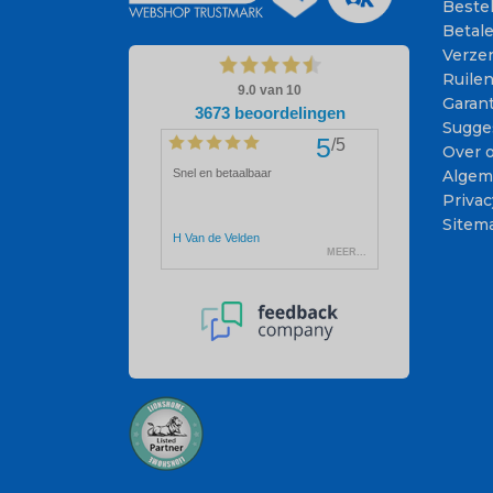
Beste
Betal
Verze
Ruile
Garant
Sugge
Over 
Algem
Privac
Sitem