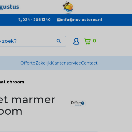
024 - 206 1340
info@noviostores.nl
0

Offerte
Zakelijk
Klantenservice
Contact
 mat chroom
set marmer
room