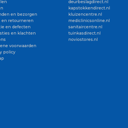
llen
deurbeslagdirect.nl
en
kapstokkendirect.nl
nden en bezorgen
kluizencentre.nl
n en retourneren
mediclinicsonline.nl
ie en defecten
sanitaircentre.nl
sties en klachten
tuinkasdirect.nl
ons
noviostores.nl
ene voorwaarden
y policy
ap