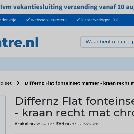
check
check
edenktijd
webshop keurmerk
klantervaringen: 9.0
mpleet
Differnz Flat fonteinset marmer - kraan recht
Differnz Flat fontein
- kraan recht mat ch
Artikel nr.
38.400.27
EAN nr.
8712793557068