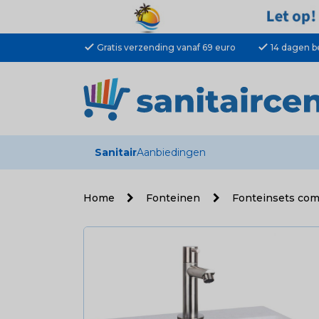
check
check
Gratis verzending vanaf 69 euro
14 dagen b
Sanitair
Aanbiedingen
Home
Fonteinen
Fonteinsets co