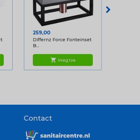
Prijs
259,00
et
Differnz Force Fonteinset
B...
shopping_cart
Voeg toe
Contact