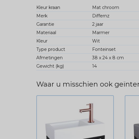
Kleur kraan
Mat chroom
Merk
Differnz
Garantie
2 jaar
Materiaal
Marmer
Kleur
Wit
Type product
Fonteinset
Afmetingen
38 x 24 x 8 cm
Gewicht (kg)
14
Waar u misschien ook geïnter