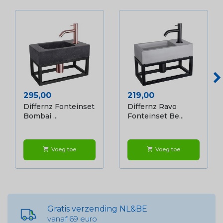
Prijs
Prijs
295,00
219,00
Differnz Fonteinset
Differnz Ravo
Bombai ...
Fonteinset Be...
Voeg toe
Voeg toe
shopping_cart
shopping_cart
Gratis verzending NL&BE
vanaf 69 euro