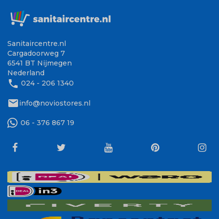
Sanitaircentre.nl
Cargadoorweg 7
6541 BT Nijmegen
Nederland
phone
024 - 206 1340
mail
info@noviostores.nl
06 - 376 867 19