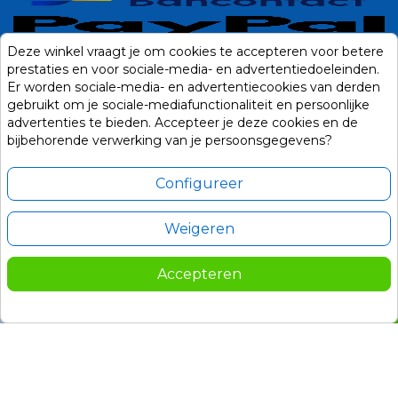
Deze winkel vraagt je om cookies te accepteren voor betere
prestaties en voor sociale-media- en advertentiedoeleinden.
Er worden sociale-media- en advertentiecookies van derden
gebruikt om je sociale-mediafunctionaliteit en persoonlijke
advertenties te bieden. Accepteer je deze cookies en de
bijbehorende verwerking van je persoonsgegevens?
Configureer
Weigeren
Alle prijzen zijn in Euro, inclusief BTW en andere heffingen en exclusief
eventuele verzendkosten.
Accepteren
© 2014-2026 Noviostores.nl. Alle rechten voorbehouden.
149,00
In winkelwagen

Update cookie voorkeuren