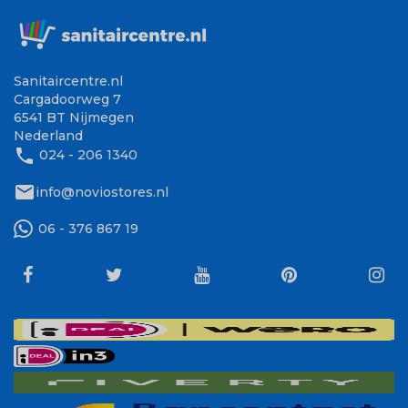
Sanitaircentre.nl
Cargadoorweg 7
6541 BT Nijmegen
Nederland
phone
024 - 206 1340
mail
info@noviostores.nl
06 - 376 867 19