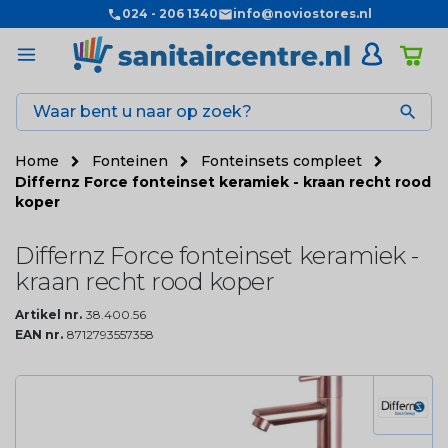
024 - 206 1340
info@noviostores.nl

Home
Fonteinen
Fonteinsets compleet
Differnz Force fonteinset keramiek - kraan recht rood
koper
Differnz Force fonteinset keramiek -
kraan recht rood koper
Artikel nr.
38.400.56
EAN nr.
8712793557358