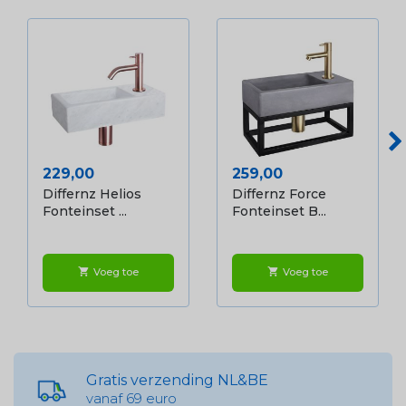
Prijs
Prijs
229,00
259,00
Differnz Helios
Differnz Force
Fonteinset ...
Fonteinset B...
Voeg toe
Voeg toe
shopping_cart
shopping_cart
Gratis verzending NL&BE
vanaf 69 euro