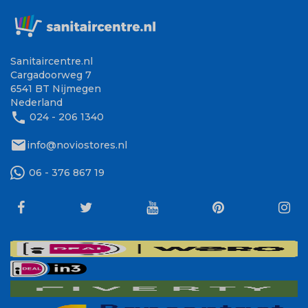
Sanitaircentre.nl
Cargadoorweg 7
6541 BT Nijmegen
Nederland
phone
024 - 206 1340
mail
info@noviostores.nl
06 - 376 867 19