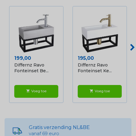
Prijs
Prijs
199,00
195,00
Differnz Ravo
Differnz Ravo
Fonteinset Be...
Fonteinset Ke...
Voeg toe
Voeg toe
shopping_cart
shopping_cart
Gratis verzending NL&BE
vanaf 69 euro