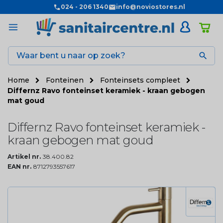
024 - 206 1340
info@noviostores.nl

Home
Fonteinen
Fonteinsets compleet
Differnz Ravo fonteinset keramiek - kraan gebogen
mat goud
Differnz Ravo fonteinset keramiek -
kraan gebogen mat goud
Artikel nr.
38.400.82
EAN nr.
8712793557617