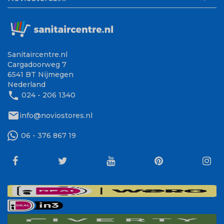
Sanitaircentre.nl
Cargadoorweg 7
6541 BT Nijmegen
Nederland
phone
024 - 206 1340
mail
info@noviostores.nl
06 - 376 867 19