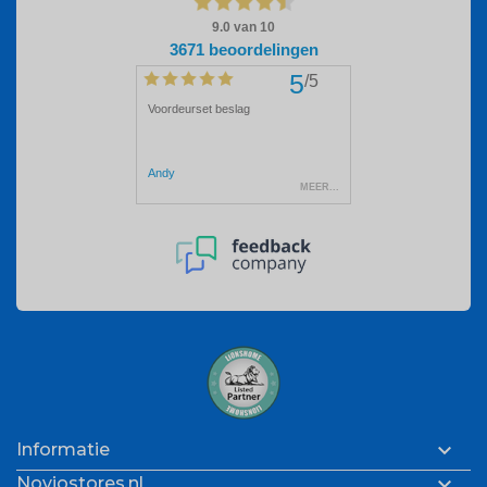

Informatie

Noviostores.nl