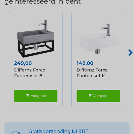
geïnteresseerd in bent
Prijs
Prijs
249,00
149,00
Differnz Force
Differnz Force
Fonteinset B...
Fonteinset K...
Voeg toe
Voeg toe
shopping_cart
shopping_cart
Gratis verzending NL&BE