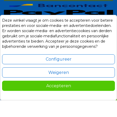
Deze winkel vraagt je om cookies te accepteren voor betere
prestaties en voor sociale-media- en advertentiedoeleinden.
Er worden sociale-media- en advertentiecookies van derden
gebruikt om je sociale-mediafunctionaliteit en persoonlijke
advertenties te bieden. Accepteer je deze cookies en de
bijbehorende verwerking van je persoonsgegevens?
Configureer
Weigeren
Alle prijzen zijn in Euro, inclusief BTW en andere heffingen en exclusief
eventuele verzendkosten.
Accepteren
© 2014-2026 Noviostores.nl. Alle rechten voorbehouden.
229,00
In winkelwagen

Update cookie voorkeuren