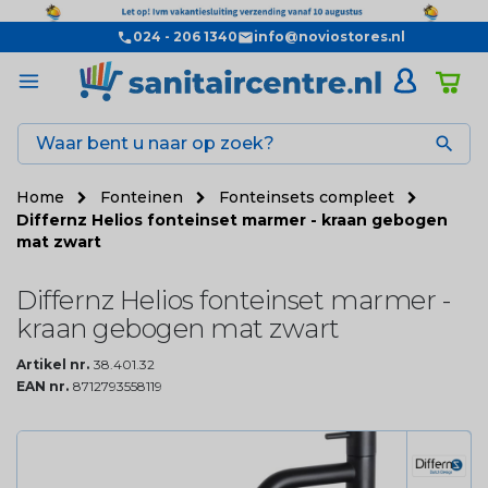
024 - 206 1340
info@noviostores.nl

Home
Fonteinen
Fonteinsets compleet
Differnz Helios fonteinset marmer - kraan gebogen
mat zwart
Differnz Helios fonteinset marmer -
kraan gebogen mat zwart
Artikel nr.
38.401.32
EAN nr.
8712793558119