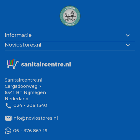

Informatie

Noviostores.nl
Sanitaircentre.nl
Cargadoorweg 7
6541 BT Nijmegen
Nederland
phone
024 - 206 1340
mail
info@noviostores.nl
06 - 376 867 19