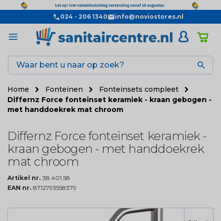
024 - 206 1340
info@noviostores.nl

Home
Fonteinen
Fonteinsets compleet
Differnz Force fonteinset keramiek - kraan gebogen -
met handdoekrek mat chroom
Differnz Force fonteinset keramiek -
kraan gebogen - met handdoekrek
mat chroom
Artikel nr.
38.401.58
EAN nr.
8712793558379