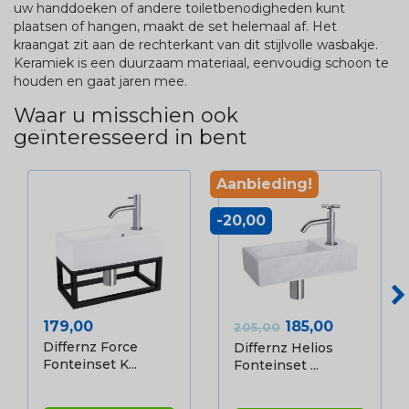
uw handdoeken of andere toiletbenodigheden kunt
plaatsen of hangen, maakt de set helemaal af. Het
kraangat zit aan de rechterkant van dit stijlvolle wasbakje.
Keramiek is een duurzaam materiaal, eenvoudig schoon te
houden en gaat jaren mee.
Waar u misschien ook
geïnteresseerd in bent
Aanbieding!
-20,00
Prijs
Normale prijs
Prijs
179,00
185,00
205,00
Differnz Force
Differnz Helios
Fonteinset K...
Fonteinset ...