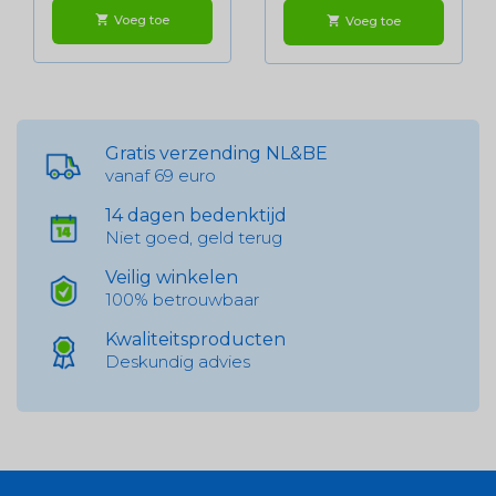
Voeg toe
shopping_cart
Voeg toe
shopping_cart
Gratis verzending NL&BE
vanaf 69 euro
14 dagen bedenktijd
Niet goed, geld terug
Veilig winkelen
100% betrouwbaar
Kwaliteitsproducten
Deskundig advies