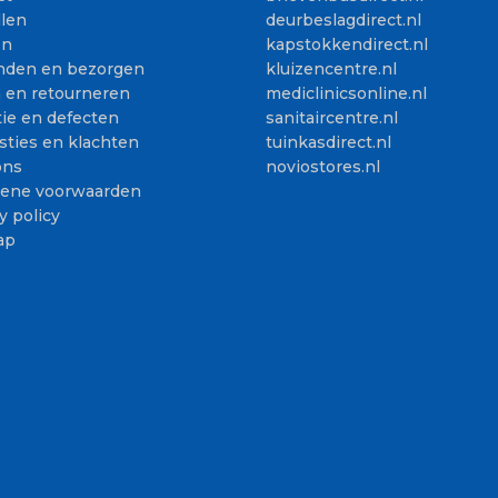
llen
deurbeslagdirect.nl
en
kapstokkendirect.nl
nden en bezorgen
kluizencentre.nl
n en retourneren
mediclinicsonline.nl
ie en defecten
sanitaircentre.nl
sties en klachten
tuinkasdirect.nl
ons
noviostores.nl
ene voorwaarden
y policy
ap