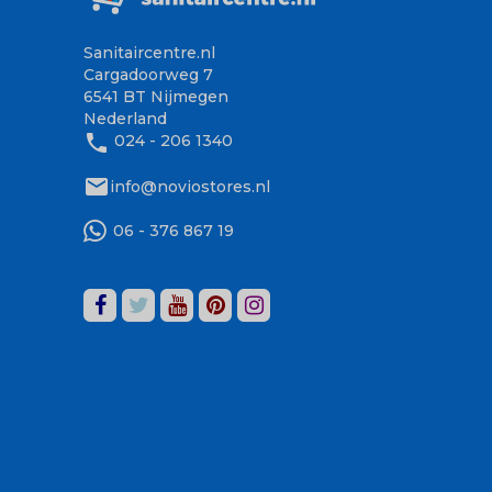
Sanitaircentre.nl
Cargadoorweg 7
6541 BT Nijmegen
Nederland
phone
024 - 206 1340
mail
info@noviostores.nl
06 - 376 867 19