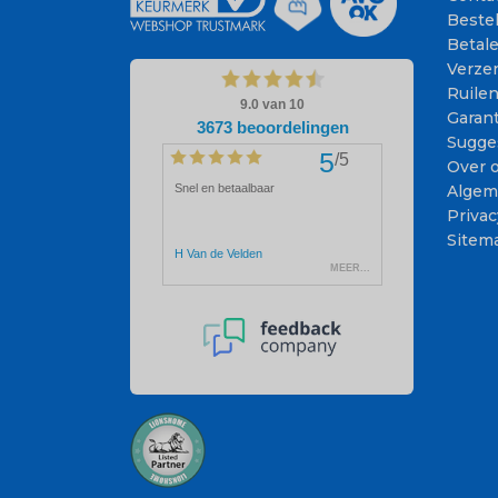
Beste
Betal
Verze
Ruile
Garant
Sugge
Over 
Algem
Privac
Sitem