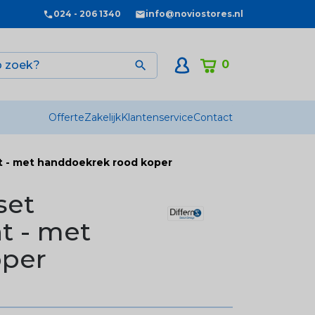
024 - 206 1340
info@noviostores.nl
0

Offerte
Zakelijk
Klantenservice
Contact
ht - met handdoekrek rood koper
set
t - met
oper