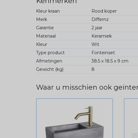
Kenmerken
Kleur kraan
Rood koper
Merk
Differnz
Garantie
2 jaar
Materiaal
Keramiek
Kleur
Wit
Type product
Fonteinset
Afmetingen
38.5 x 18.5 x 9 cm
Gewicht (kg)
8
Waar u misschien ook geïnter