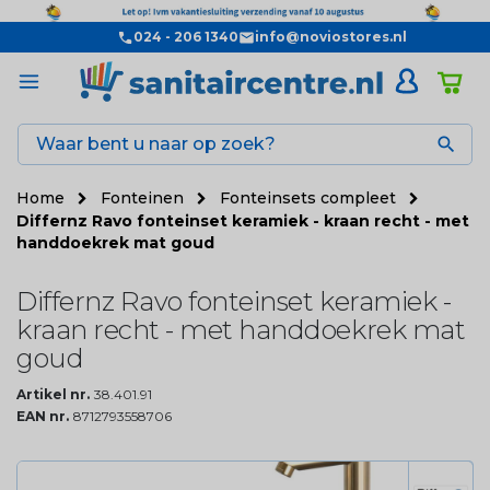
024 - 206 1340
info@noviostores.nl

Home
Fonteinen
Fonteinsets compleet
Differnz Ravo fonteinset keramiek - kraan recht - met
handdoekrek mat goud
Differnz Ravo fonteinset keramiek -
kraan recht - met handdoekrek mat
goud
Artikel nr.
38.401.91
EAN nr.
8712793558706