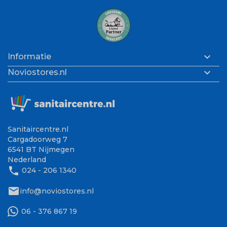

Informatie

Noviostores.nl
Sanitaircentre.nl
Cargadoorweg 7
6541 BT Nijmegen
Nederland
phone
024 - 206 1340
mail
info@noviostores.nl
06 - 376 867 19