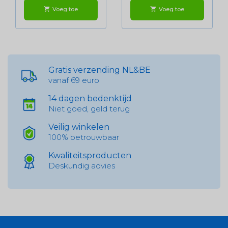
Voeg toe
Voeg toe
shopping_cart
shopping_cart
Gratis verzending NL&BE
vanaf 69 euro
14 dagen bedenktijd
Niet goed, geld terug
Veilig winkelen
100% betrouwbaar
Kwaliteitsproducten
Deskundig advies