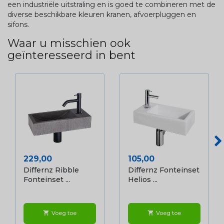
een industriële uitstraling en is goed te combineren met de
diverse beschikbare kleuren kranen, afvoerpluggen en
sifons.
Waar u misschien ook
geïnteresseerd in bent
Prijs
Prijs
229,00
105,00
Differnz Ribble
Differnz Fonteinset
Fonteinset ...
Helios ...
Voeg toe
Voeg toe
shopping_cart
shopping_cart