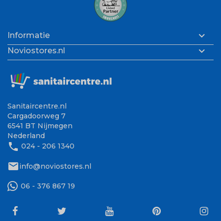

Informatie

Noviostores.nl
Sanitaircentre.nl
Cargadoorweg 7
6541 BT Nijmegen
Nederland
phone
024 - 206 1340
mail
info@noviostores.nl
06 - 376 867 19