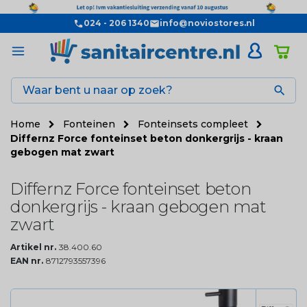
024 - 206 1340
info@noviostores.nl

Home
Fonteinen
Fonteinsets compleet
Differnz Force fonteinset beton donkergrijs - kraan
gebogen mat zwart
Differnz Force fonteinset beton
donkergrijs - kraan gebogen mat
zwart
Artikel nr.
38.400.60
EAN nr.
8712793557396