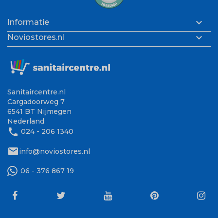

Informatie

Noviostores.nl
Sanitaircentre.nl
Cargadoorweg 7
6541 BT Nijmegen
Nederland
phone
024 - 206 1340
mail
info@noviostores.nl
06 - 376 867 19