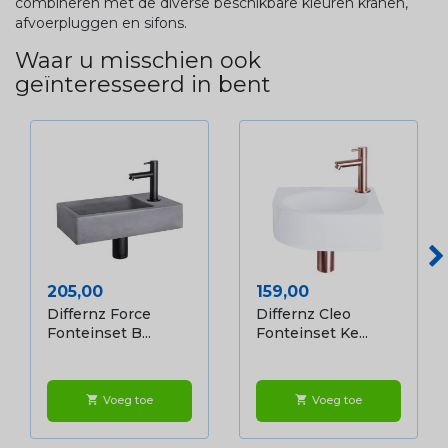
combineren met de diverse beschikbare kleuren kranen,
afvoerpluggen en sifons.
Waar u misschien ook
geïnteresseerd in bent
Prijs
Prijs
205,00
159,00
Differnz Force
Differnz Cleo
Fonteinset B...
Fonteinset Ke...
Voeg toe
Voeg toe
shopping_cart
shopping_cart