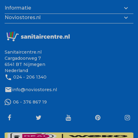

Informatie

Noviostores.nl
Sanitaircentre.nl
Cargadoorweg 7
6541 BT Nijmegen
Nederland
phone
024 - 206 1340
mail
info@noviostores.nl
06 - 376 867 19