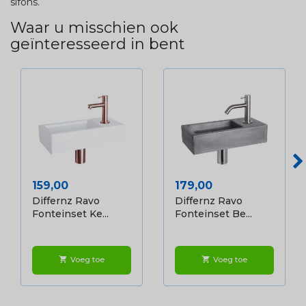
sifons.
Waar u misschien ook
geïnteresseerd in bent
Prijs
Prijs
159,00
179,00
Differnz Ravo
Differnz Ravo
Fonteinset Ke...
Fonteinset Be...
Voeg toe
Voeg toe
shopping_cart
shopping_cart