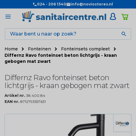
024 - 206 1340
info@noviostores.nl

Home
Fonteinen
Fonteinsets compleet
Differnz Ravo fonteinset beton lichtgrijs - kraan
gebogen mat zwart
Differnz Ravo fonteinset beton
lichtgrijs - kraan gebogen mat zwart
Artikel nr.
38.400.84
EAN nr.
8712793557631