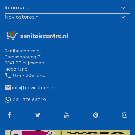

Informatie

Noviostores.nl
Sanitaircentre.nl
Cargadoorweg 7
6541 BT Nijmegen
Nederland
phone
024 - 206 1340
mail
info@noviostores.nl
06 - 376 867 19