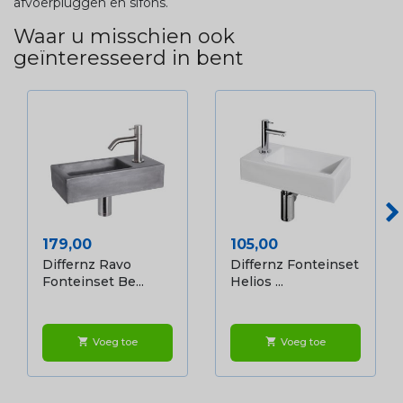
afvoerpluggen en sifons.
Waar u misschien ook
geïnteresseerd in bent
Prijs
Prijs
179,00
105,00
Differnz Ravo
Differnz Fonteinset
Fonteinset Be...
Helios ...
Voeg toe
Voeg toe
shopping_cart
shopping_cart