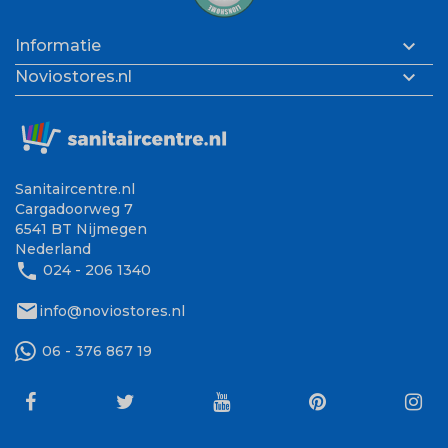

Informatie

Noviostores.nl
Sanitaircentre.nl
Cargadoorweg 7
6541 BT Nijmegen
Nederland
phone
024 - 206 1340
mail
info@noviostores.nl
06 - 376 867 19