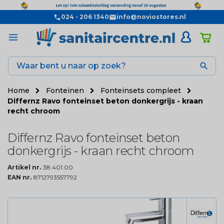
024 - 206 1340
info@noviostores.nl

Home
Fonteinen
Fonteinsets compleet
Differnz Ravo fonteinset beton donkergrijs - kraan
recht chroom
Differnz Ravo fonteinset beton
donkergrijs - kraan recht chroom
Artikel nr.
38.401.00
EAN nr.
8712793557792