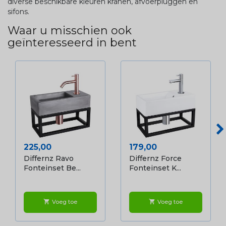
diverse beschikbare kleuren kranen, afvoerpluggen en
sifons.
Waar u misschien ook
geïnteresseerd in bent
Prijs
Prijs
225,00
179,00
Differnz Ravo
Differnz Force
Fonteinset Be...
Fonteinset K...
Voeg toe
Voeg toe
shopping_cart
shopping_cart